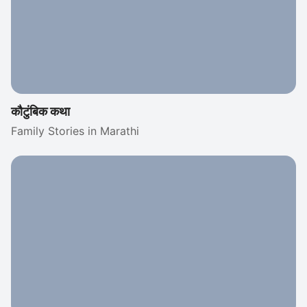
(Top Marathi Horror Stories) यादी घेऊन आलो आहोत, ज्या
वाचून तुम्हालाही तितकाच थरार आणि खुमखुमी जाणवेल.
कौटुंबिक कथा
Family Stories in Marathi