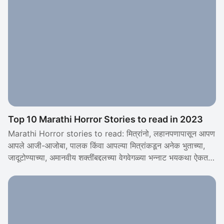
व्यासपीठावर आधीच लोकप्रिय आहेत.
Top 10 Marathi Horror Stories to read in 2023
Marathi Horror stories to read: मित्रांनो, लहानपणापासून आपण
आपले आजी-आजोबा, पालक किंवा आपल्या मित्रांकडून अनेक भुताच्या,
जादूटोण्याच्या, अमानवीय शक्तींबद्दलच्या वेगवेगळ्या भन्नाट भयकथा ऐकत
मोठे झालो आहोत. आश्चर्याची गोष्ट म्हणजे आजही भयकथांची क्रेझ
बाजारात तशीच आहे. आजकाल, त्या सर्व कथांमध्ये आपल्या मराठी भयकथा
सुद्धा (Marathi Horror stories) लोकप्रिय आहेत. आम्हाला खात्री
आहे, तुम्हीसुद्धा भयकथांचे मोठे चाहते असणार!म्हणूनच, आज आम्ही
तुमच्यासाठी "प्रतिलिपि" च्या माध्यमातून टॉप मराठी हॉरर स्टोरीजची