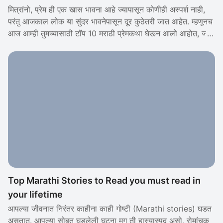
मित्रांनो, प्रेम ही एक खास भावना आहे ज्यापासून कोणीही अस्पर्श नाही,
परंतु आजकाल लोक या सुंदर भावनेपासून दूर कुठेतरी जात आहेत. म्हणूनच
आज आम्ही तुमच्यासाठी टॉप 10 मराठी प्रेमकथा घेऊन आलो आहोत, ज्या
वाचल्यानंतर तुम्ही मागे राहिलेल्या प्रेमाच्या त्या खास क्षणांमध्ये पुन्हा हरवून
जाल. कोणत्याही विशिष्ट क्रमाने आमच्या शीर्ष 10 मराठी प्रेमकथा (Top
Marathi Love Stories) येथे आहेत.
Top Marathi Stories to Read you must read in
your lifetime
आपल्या जीवनात निरंतर काहीना काही गोष्टी (Marathi stories) घडत
असतात. आपल्या सोबत घडलेली घटना मग ती हास्यास्पद असो, रोमांचक