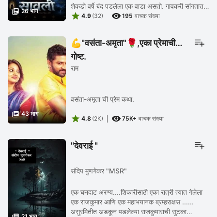
शेकडो वर्षे बंद पडलेला एक वाडा असतो. गावकरी सांगतात

26 भाग


की त्या वाड्यात रात्री पांढऱ्या साडीतली एक स्त्री...
4.9
(32)
195
वाचक संख्या
💪"वसंता-अमृता"🌹,एका प्रेमाची
गोष्ट.
राम
वसंता-अमृता ची प्रेम कथा.

43 भाग


4.8
(2K)
75K+
वाचक संख्या
"देवराई "
संदिप मुणगेकर "MSR"
एक घनदाट अरण्य....शिकारीसाठी एका रात्री त्यात गेलेला
एक राजकुमार आणि एक महाभयानक ब्रम्हराक्षस ......
असुरमितीत अडकून पडलेल्या राजकुमाराची सुटका

21 भाग