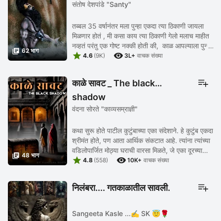
संतोष देशपांडे "Santy"
तब्बल 35 वर्षानंतर मला पुन्हा एकदा त्या ठिकाणी जायला
मिळणार होतं , मी कसा काय त्या ठिकाणी गेलो मलाच माहीत
नव्हतं परंतु एक गोष्ट नक्की होती की, काळ आपल्याला पुन्हा

62 भाग


एकदा गोल चक्रामध्ये फिरवून ...
4.6
(9K)
3L+
वाचक संख्या
काळे सावट _ The black
shadow
वंदना सोरते "काव्यसम्राज्ञी"
कथा सुरू होते पाटील कुटुंबाच्या एका संदेशाने. हे कुटुंब एकदा
श्रीमंत होते, पण आता आर्थिक संकटात आहे. त्यांना त्यांच्या
वडिलोपार्जित मोठ्या घराची वारसा मिळते, जे एका दूरच्या

48 भाग


गावात आहे. त्यांचे ...
4.8
(558)
10K+
वाचक संख्या
निलंबरा.... गतकाळातील सावली.
Sangeeta Kasle ...✍️ SK 😇🌹