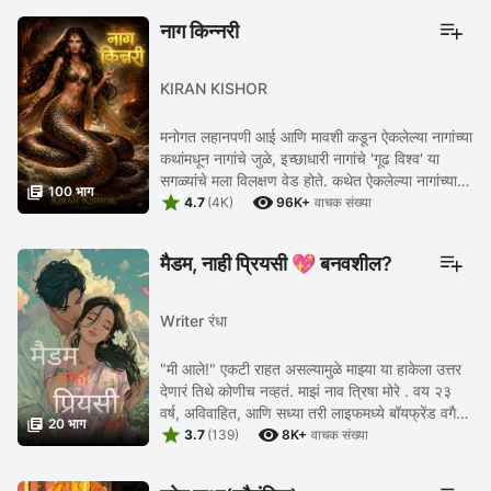
नाग किन्नरी
KIRAN KISHOR
मनोगत लहानपणी आई आणि मावशी कडून ऐकलेल्या नागांच्या
कथांमधून नागांचे जुळे, इच्छाधारी नागांचे 'गूढ विश्व' या
सगळ्यांचे मला विलक्षण वेड होते. कथेत ऐकलेल्या नागांच्या

100 भाग


डोक्यावरील नागमणी खरा असतो की ...
4.7
(4K)
96K+
वाचक संख्या
मैडम, नाही प्रियसी 💖 बनवशील?
Writer रंधा
"मी आले!" एकटी राहत असल्यामुळे माझ्या या हाकेला उत्तर
देणारं तिथे कोणीच नव्हतं. माझं नाव त्रिषा मोरे . वय २३
वर्ष, अविवाहित, आणि सध्या तरी लाइफमध्ये बॉयफ्रेंड वगैरे

20 भाग


कोणी नाही. मी नाशिक मधल्या ...
3.7
(139)
8K+
वाचक संख्या