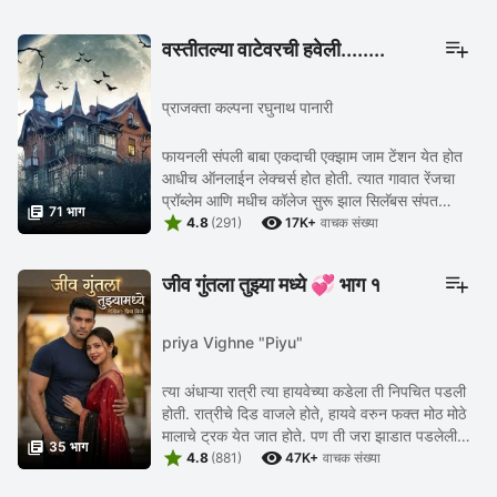
वस्तीतल्या वाटेवरची हवेली........
प्राजक्ता कल्पना रघुनाथ पानारी
फायनली संपली बाबा एकदाची एक्झाम जाम टेंशन येत होत
आधीच ऑनलाईन लेक्चर्स होत होती. त्यात गावात रेंजचा
प्रॉब्लेम आणि मधीच कॉलेज सुरू झाल सिलॅबस संपत

71 भाग


आल्यावर... शेवटचे दोन टॉपिक तेवढे समजलेले पण नशिब
4.8
(291)
17K+
वाचक संख्या
...
जीव गुंतला तुझ्या मध्ये 💞 भाग १
priya Vighne "Piyu"
त्या अंधाऱ्या रात्री त्या हायवेच्या कडेला ती निपचित पडली
होती. रात्रीचे दिड वाजले होते, हायवे वरुन फक्त मोठ मोठे
मालाचे ट्रक येत जात होते. पण ती जरा झाडात पडलेली

35 भाग


असल्यामुळे ती अजुन ...
4.8
(881)
47K+
वाचक संख्या