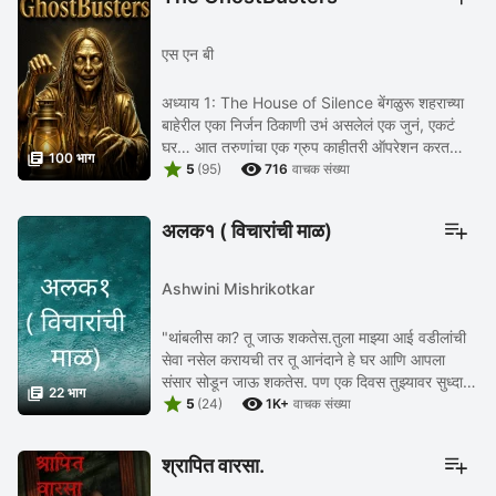
एस एन बी
अध्याय 1: The House of Silence बेंगळुरू शहराच्या
बाहेरील एका निर्जन ठिकाणी उभं असलेलं एक जुनं, एकटं
घर… आत तरुणांचा एक ग्रुप काहीतरी ऑपरेशन करत

100 भाग


आहे. सगळीकडे शांतता आहे. जिकडे बघावं तिकडे अंधार ...
5
(95)
716
वाचक संख्या
अलक१ ( विचारांची माळ)
Ashwini Mishrikotkar
"थांबलीस का? तू जाऊ शकतेस.तुला माझ्या आई वडीलांची
सेवा नसेल करायची तर‌ तू आनंदाने हे घर आणि आपला
संसार सोडून जाऊ शकतेस. पण एक दिवस तुझ्यावर सुध्दा

22 भाग


अशी वेळ येईल हे मात्र कायम लक्षात ठेव. आपल्या ...
5
(24)
1K+
वाचक संख्या
श्रापित वारसा.