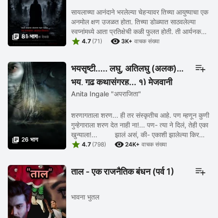
सायलाच्या आनंदाने भरलेल्या चेहऱ्यावर तिच्या आयुष्याचा एक
अनमोल क्षण उजळत होता. तिच्या डोळ्यात साठवलेल्या
स्वप्नांमध्ये आता प्रतिक्षेची कळी फुलत होती. ती आर्यनकडे

81 भाग


हसत म्हणाली, "आज इतक्या वर्षांनी ...
4.7
(71)
3K+
वाचक संख्या
भयसृष्टी..... लघु, अतिलघु (अलक)
भय, गूढ कथासंग्रह... १) मेजवानी
Anita Ingale "अपराजिता"
शरणागताला शरण... ही तर संस्कृतीच आहे. पण म्हणून कुणी
गुन्हेगाराला शरण देत नाही ना!... पण- त्या ने दिलं, तेही एका
खुन्याला!... झालं असं, की- एकाशी झालेल्या किरकोळ

26 भाग


बाचाबाचीचं रूपांतर ...
4.7
(798)
24K+
वाचक संख्या
ताल - एक राजनैतिक बंधन (पर्व 1)
भावना भुतल