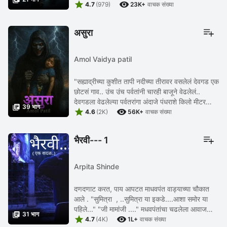


करण्यासाठी तांत्रिक भार्गव, निवृत्त पोलीस ACP ...
4.7
(979)
23K+
वाचक संख्या
असुरा
Amol Vaidya patil
"सह्याद्रीच्या कुशीत तापी नदीच्या तीरावर वसलेलं देवगड एक
छोटसं गाव.. उंच उंच पर्वतांनी चारही बाजूने वेढलेलं..
देवगडला वेढलेल्या पर्वतरांगा अंदाजे पंधराशे किलो मीटर

39 भाग


पर्यंत पसरलेल्या... दूर दूर ...
4.6
(2K)
56K+
वाचक संख्या
भैरवी--- 1
Arpita Shinde
दणदणाट करत, पाय आपटत माधवपंत वाड्याच्या चौकात
आले . "सुमित्रा , ..सुमित्रा या इकडे....आशा समोर या
पहिले..." "जी मामांजी ...." मधवपंतांचा चढलेला आवाज

31 भाग


ऐकून सुमित्रा घाबरतच पुढे आली... "कुठे आहे ...
4.7
(4K)
1L+
वाचक संख्या