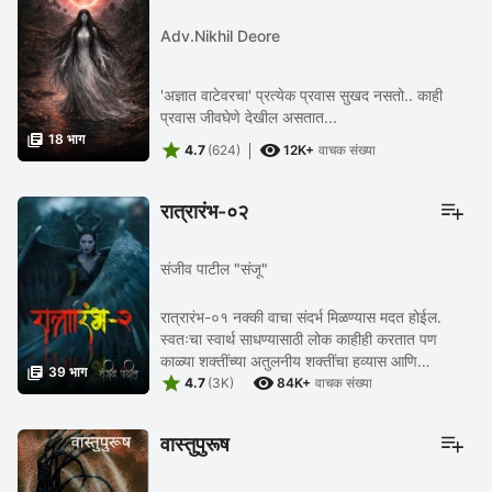
Adv.Nikhil Deore
'अज्ञात वाटेवरचा' प्रत्येक प्रवास सुखद नसतो.. काही
प्रवास जीवघेणे देखील असतात...

18 भाग


4.7
(624)
12K+
वाचक संख्या
रात्रारंभ-०२
संजीव पाटील "संजू"
रात्रारंभ-०१ नक्की वाचा संदर्भ मिळण्यास मदत होईल.
स्वतःचा स्वार्थ साधण्यासाठी लोक काहीही करतात पण
काळ्या शक्तींच्या अतुलनीय शक्तींचा हव्यास आणि

39 भाग


एखाद्याविषयीचा द्वेष माणसाला ह्या भौतिक दुनियेपासून ...
4.7
(3K)
84K+
वाचक संख्या
वास्तुपुरूष