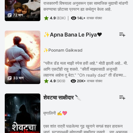
राजकारणी विषयाला अनुसरून एका सामाजिक मुद्याची मांडणी
करण्याचा छोटासा प्रयत्न ह्या कथेतुन केला आहे.

72 भाग


4.9
(83K)
14L+
वाचक संख्या
✨Apna Bana Le Piya❤
✨Poonam Gaikwad
"प्लीज डॅड मला माझी स्पेस हवी आहे." मोठी झाली आहे.. मी.
आणि एकटीही राहू शकते. "कीर्ती माझ्यासाठी अजूनही
लहानच आहेस तू बेटा." "Oh really dad" ती डॅडच्या

33 भाग


नजरेला नजर देत म्हणाली. कीर्ती तुला स्पेसच ...
4.9
(909)
20K+
वाचक संख्या
शेवटचा साक्षीदार 🔪
मृणालिनी ✍️💖
एका शांत रात्री घडलेल्या गूढ खुनाने सगळं शहर हादरून
जातं. घटनास्थळी कोणताही साक्षीदार नसतो… पण अचानक