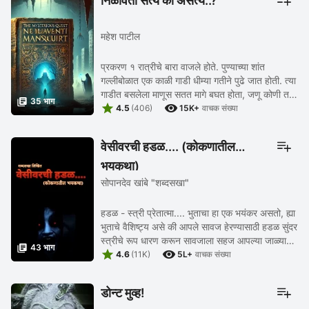
निळावंती सत्य की असत्य..?
महेश पाटील
प्रकरण १ रात्रीचे बारा वाजले होते. पुण्याच्या शांत
गल्लीबोळात एक काळी गाडी धीम्या गतीने पुढे जात होती. त्या
गाडीत बसलेला माणूस सतत मागे बघत होता, जणू कोणी तरी

35 भाग


त्याचा पाठलाग करत होतं. त्याच्या ...
4.5
(406)
15K+
वाचक संख्या
वेसीवरची हडळ.... (कोकणातील
भयकथा)
सोपानदेव खांबे "शब्दसखा"
हडळ - स्त्री प्रेतात्मा.... भुताचा हा एक भयंकर असतो, ह्या
भुताचे वैशिष्ट्य असे की आपले सावज हेरण्यासाठी हडळ सुंदर
स्त्रीचे रूप धारण करून सावजाला सहज आपल्या जाळ्यात

43 भाग


ओढून आपला बदला पूर्ण करते.... ...
4.6
(11K)
5L+
वाचक संख्या
डोन्ट मुव्ह!