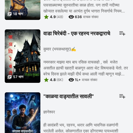
पावसाळ्याच्या सुरुवातीचा काळ होता. पण तापी नदीच्या
खोऱ्यात वसलेल्या या अत्यंत दुर्गम भागात निसर्गाचे नियम

18 भाग


थोडे वेगळेच असावेत असे वाटत होते. डॉ. समीर ...
4.9
(48)
636
वाचक संख्या
वाडा चिरेबंदी - एक रहस्य नरकद्वाराचे
कुमार (भयकथासूर)✍️
नमस्कार माझ्या माप बाप रसिक वाचकहो , सर्व मजेत
असतील ह्याची खात्री बाळगून आता थेट विषयाकडे येतो. तर
बरेच दिवस झाले माझी दीर्घ कथा आली नाही म्हणून माझे

57 भाग


काही वाचक तक्रार करत होते. त्याचे पण ...
4.8
(6K)
1L+
वाचक संख्या
"काळया वाड्यातील सावली"
ज्ञानेश्वर
ही कादंबरी भय, रहस्य, थरार आणि भावनिक वळणांनी
भरलेली असेल. कोकणातील एका डोंगराच्या पायथ्याशी