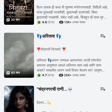
प्रिय वाचक ही कथा मी तुमच्या मनोरंजनासाठी. लिहिली आहे.
याचा कुठलाही व्यक्तीशी. कुठल्याही प्रसंगाशी. किंवा
कुठल्याही स्थळाशी. संबंध नाही आहे. किंबहुन ही कथा तुम्ही

20 भाग


मनोरंजनाप्रमाणे घ्यावी बस एवढीच ...
4.6
(619)
13K+
वाचक संख्या
👣अस्तित्व 👣
❣️चैत्राली चिनकटे ❣️
अस्तित्व 👣आपण जन्माला आल्यानंतर अगदी मरेपर्यंत!
आपल्या आयुष्यात आपलं अस्तित्व काय आहे आणि काय
असतं? याब्बतीत आपण कधी विचार केलाय का? आयुष्य

80 भाग


मस्त एन्जॉय करायला पण फक्त पैसा उपयोगाचा नसतो तर
4.7
(919)
25K+
वाचक संख्या
नातं ...
"चंद्रनगरची राणी...💀
Savi...💫