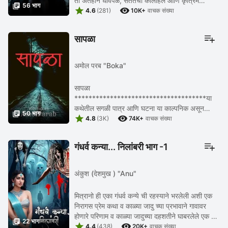
ती अंतहीन धावपळ, सततचा कोलाहल आणि कृत्रिम

56 भाग


प्रकाशझोतात श्वास घेताना त्याला प्रकर्षाने ...
4.6
(281)
10K+
वाचक संख्या
सापळा
अमोल परब "Boka"
सापळा
*************************************या
कथेतील सगळी पात्र आणि घटना या काल्पनिक असून

50 भाग


त्याचा वास्तवाशी कुठलाही संदर्भ नाही आणि असल्यास तो
4.8
(3K)
74K+
वाचक संख्या
निव्वळ योगायोग समजावा. ...
गंधर्व कन्या... निलांबरी भाग -1
अंकुश (देशमुख ) "Anu"
मित्रानो ही एका गंधर्व कन्ये ची रहस्याने भरलेली अशी एक
निरागस प्रेम कथा व काळ्या जादु च्या प्रभावाने गावावर
होणारे परिणाम व काळ्या जादुच्या दहशतीने घाबरलेले एक गाव

22 भाग


याची ही कथा आहे. तर चला सुरु ...
4.4
(438)
20K+
वाचक संख्या