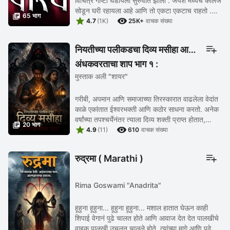
विचित्र गोष्टी घडायला सुरुवात झाली . जयेश मध्येच कॉलेज
सोडून घरी रहायला आहे आणि तो एकटा एकटाच राहतो .

65 भाग


त्याला विचित्र आणि हिसंक स्वप्ने पडतात आणि ...
4.7
(1K)
25K+
वाचक संख्या
नियतीच्या पलीकडचा दिव्य मसीहा आणि
अंधकव्रताचा शाप भाग १ :
मुस्ताक अली "शायर"
तिरस्काराच्या सावलीत जन्मलेला
गरीबी, अपमान आणि समाजाच्या तिरस्कारात वाढलेला वेदांत
काळे एकांतात ईश्वरभक्ती आणि कठोर साधना करतो. अनेक
वर्षांच्या तपश्चर्येनंतर त्याला दिव्य शक्ती प्राप्त होतात,

20 भाग


ज्यांच्या साहाय्याने तो ...
4.9
(11)
610
वाचक संख्या
रुद्रमा ( Marathi )
Rima Goswami "Anadrita"
हूहुना हूहुना... हूहुना हूहुना... मशाल हातात घेऊन काही
शिपाई वेगानं पुढे चालत होते आणि आवाज देत देत पालखीचे
वाहक पालखी उचलून चालले होते. त्यांच्या मागे आणि पुढे