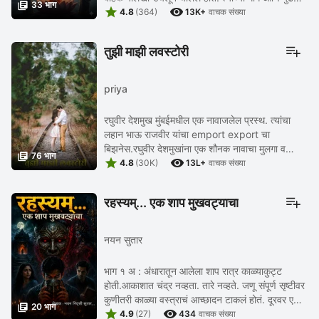

33 भाग


लाठ्या घेऊन उभा होता लेठ्यांचा ...
4.8
(364)
13K+
वाचक संख्या
तुझी माझी लवस्टोरी
priya
रघुवीर देशमुख मुंबईमधील एक नावाजलेल प्रस्थ. त्यांचा
लहान भाऊ राजवीर यांचा emport export चा
बिझनेस.रघुवीर देशमुखांना एक शौनक नावाचा मुलगा व

76 भाग


सेजल नावाची मुलगी तर राजवीरला अंगद आणि रजत
4.8
(30K)
13L+
वाचक संख्या
नावाची दोन ...
रहस्यम्... एक शाप मुखवट्याचा
नयन सुतार
भाग १ अ : अंधारातून आलेला शाप रात्र काळ्याकुट्ट
होती.आकाशात चंद्र नव्हता. तारे नव्हते. जणू संपूर्ण सृष्टीवर
कुणीतरी काळ्या वस्त्राचं आच्छादन टाकलं होतं. दूरवर एका

20 भाग


उंच...
4.9
(27)
434
वाचक संख्या