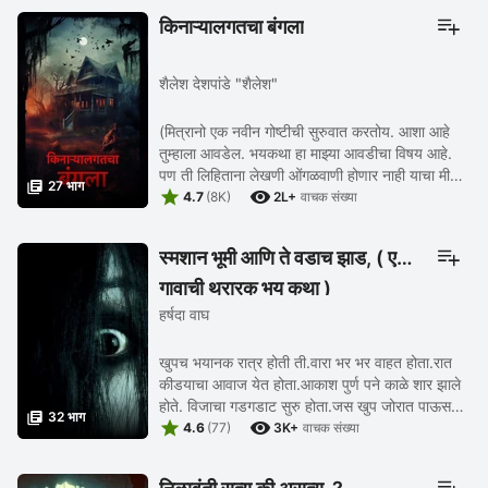
किनाऱ्यालगतचा बंगला
शैलेश देशपांडे "शैलेश"
(मित्रानो एक नवीन गोष्टीची सुरुवात करतोय. आशा आहे
तुम्हाला आवडेल. भयकथा हा माझ्या आवडीचा विषय आहे.
पण ती लिहिताना लेखणी ओंगळवाणी होणार नाही याचा मी

27 भाग


प्रयत्न करिन. या कथेचा प्रत्येक भाग तीन ते ...
4.7
(8K)
2L+
वाचक संख्या
स्मशान भूमी आणि ते वडाच झाड, ( एका
गावाची थरारक भय कथा )
हर्षदा वाघ
खुपच भयानक रात्र होती ती.वारा भर भर वाहत होता.रात
कीडयाचा आवाज येत होता.आकाश पुर्ण पने काळे शार झाले
होते. विजाचा गडगडाट सुरु होता.जस खुप जोरात पाऊस

32 भाग


पडनार आहे.सुरेश आणि विजय स्मशान भूमी च्या ...
4.6
(77)
3K+
वाचक संख्या