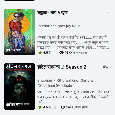
बकुळा- भाग १ खूण
Interior designer jay Raut
अंधार्या रोड वर तो बाइक चालवीत होता....... एका हाताने
गळ्यातील कॅमेरा चेक करत होता....... अधुन मधुन मागे पण
पाहत होता...... इतक्यात मागून आवाज आला.... "पकडा

94 भाग


त्या हरामखोर ला........" "जिता नाही ...
4.5
(1K)
46K+
वाचक संख्या
हॉटेल रानमळा ..! Season 2
shubham ( RR_creations) Gandhale
"Shubham Gandhale"
एका भयभीत करणाऱ्या जगात तुमचं स्वागत आहे, जिथे अंधार
फक्त प्रकाश नसलेली जागा नसून… तो काहीतरी "जिवंत"
आहे!

25 भाग


4.5
(295)
14K+
वाचक संख्या