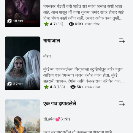
नमस्कार मंडळी कसे आहेत सर्व मजेत असाल अशी आशा
आहे. आज पासून जी कथा तुमच्या समोर सादर होणार आहे
तिचा विषय काही नवीन नाही. त्यावर अनेक कथा तुम्ही

18 भाग


वाचल्या असतील आणि पुढे वाचाल सुद्धा पण हि कथा माझी
4.7
(3K)
62K+
वाचक संख्या
...
मायाजाल
मोहन
मुंबईच्या गजबजलेल्या चित्रकला स्टुडिओतून बाहेर पडून
आदित्य एका वेगळ्याच जगात प्रवेश करत होता. मुंबई
शहराची धावपळ, रंगांचा आणि कॅनव्हासचा परिचित वास

32 भाग


आणि कलाविश्वातील स्पर्धात्मक माहोल मागे सोडून, ...
4.3
(183)
5K+
वाचक संख्या
एक गाव झपाटलेले
सौ.हर्षदा💕(सखी)
उत्तर महाराष्ट्रातील तो उन्हाळ्याचा शेवटचा आणि