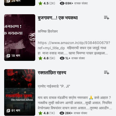

29 भाग


निरखुन बघितल तर निमा खड्यातुन लिंब काढत होती ...
4.5
(2K)
69K+
वाचक संख्या
बुजगावण...! एक भयकथा
कनिष्क हिवरेकर
https ://www.amazon.in/dp/9384600679?
ref=myi_title_dp महिमारची सफर एक जादुई गाथा
हा माजा वसाड माळा.... खाया चिमण्या पाखर झळझळा

18 भाग


कापितो म्या त्याचं गळ चळचळा.. असा म्या राही उभा मळान
4.6
(5K)
1L+
वाचक संख्या
बुजगावन ...
रक्तलांछित रहस्य
प्रमोद नाईकवाडे "P. Ji"
माय बाप वाचक मंडळींना सप्रेम नमस्कार 🙏 कसे आहात ?
नक्कीच तुम्ही सर्वजण आनंदी असाल...सुखी असाल. नियमित
वेगवेगळ्या विषयांवर वाचन करत असाल....तुमच्या आवडीच्या

91 भाग


भयाच्या, रहस्याच्या कथा नेहमी वाचत ...
4.8
(1K)
28K+
वाचक संख्या