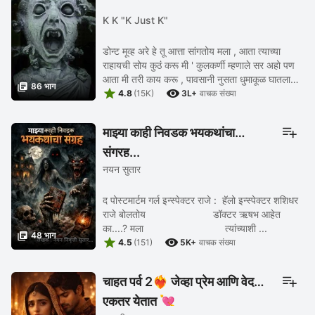
K K "K Just K"
डोन्ट मूव्ह अरे हे तू आत्ता सांगतोय मला , आता त्याच्या
राहायची सोय कुठं करू मी ' कुलकर्णी म्हणाले सर अहो पण
आता मी तरी काय करू , पावसानी नुसता धुमाकूळ घातलाय

86 भाग


गेले 5 दिवस , त्यात या गावात असलेला ...
4.8
(15K)
3L+
वाचक संख्या
माझ्या काही निवडक भयकथांचा
संग्रह...
नयन सुतार
द पोस्टमार्टम गर्ल इन्स्पेक्टर राजे : हॅलो इन्स्पेक्टर शशिधर
राजे बोलतोय डॉक्टर ऋषभ आहेत
का....? मला त्यांच्याशी ...

48 भाग


4.5
(151)
5K+
वाचक संख्या
चाहत पर्व 2❤️‍🔥 जेव्हा प्रेम आणि वेदना
एकत्र येतात 💘