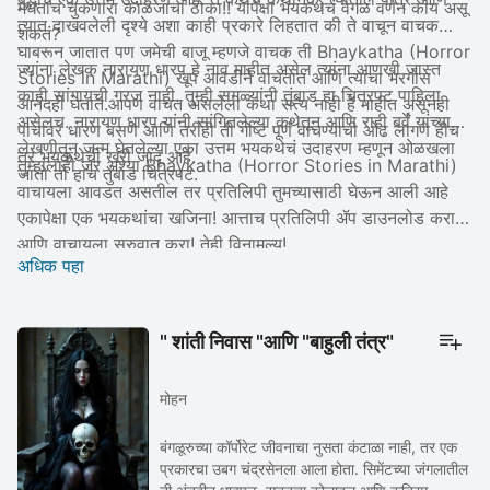
मधताच चुकणारा काळजाचा ठोका!! यापेक्षा भयकथेचं वेगळ वर्णन काय असू
त्यात दाखवलेली दृश्ये अशा काही प्रकारे लिहतात की ते वाचून वाचक
शकतं?
घाबरून जातात पण जमेची बाजू म्हणजे वाचक ती Bhaykatha (Horror
ज्यांना लेखक नारायण धारप हे नाव माहीत असेल त्यांना आणखी जास्त
Stories in Marathi) खूप आवडीने वाचतात आणि त्याचा भरगोस
काही सांगायची गरज नाही. तुम्ही सगळ्यांनी तुंबाड हा चित्रपट पाहिला
आनंदही घेतात.आपण वाचत असलेली कथा सत्य नाही हे माहीत असूनही
असेलच. नारायण धारप यांनी सांगितलेल्या कथेतून आणि राही बर्वेंं यांच्या
पाचावर धारण बसणे आणि तरीही ती गोष्ट पूर्ण वाचण्याची ओढ लागणे हीच
लेखणीतून जन्म घेतलेल्या एका उत्तम भयकथेचं उदाहरण म्हणून ओळखला
तर भयकथेची खरी जादू आहे.
तुम्हालाही जर अश्या Bhaykatha (Horror Stories in Marathi)
जातो तो हाच तुंबाड चित्रपट.
वाचायला आवडत असतील तर प्रतिलिपी तुमच्यासाठी घेऊन आली आहे
एकापेक्षा एक भयकथांचा खजिना! आत्ताच प्रतिलिपी ॲप डाउनलोड करा
आणि वाचायला सुरुवात करा! तेही विनामूल्य!
अधिक पहा
" शांती निवास "आणि "बाहुली तंत्र"
मोहन
बंगळूरुच्या कॉर्पोरेट जीवनाचा नुसता कंटाळा नाही, तर एक
प्रकारचा उबग चंद्रसेनला आला होता. सिमेंटच्या जंगलातील