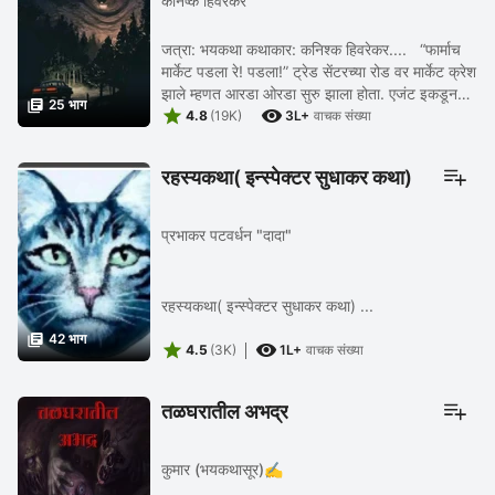
कनिष्क हिवरेकर
जत्रा: भयकथा कथाकार: कनिश्क हिवरेकर.... “फार्माच
मार्केट पडला रे! पडला!” ट्रेड सेंटरच्या रोड वर मार्केट क्रेश
झाले म्हणत आरडा ओरडा सुरु झाला होता. एजंट इकडून

25 भाग


तिकडे सैरभैर धावत सुटले होते. कोणी ...
4.8
(19K)
3L+
वाचक संख्या
रहस्यकथा( इन्स्पेक्टर सुधाकर कथा)
प्रभाकर पटवर्धन "दादा"
रहस्यकथा( इन्स्पेक्टर सुधाकर कथा) ...

42 भाग


4.5
(3K)
1L+
वाचक संख्या
तळघरातील अभद्र
कुमार (भयकथासूर)✍️