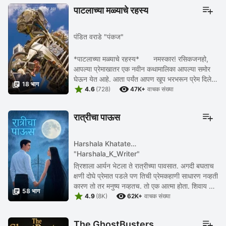
पाटलाच्या मळ्याचे रहस्य
पंडित वराडे "पंकज"
*पाटलाच्या मळ्याचे रहस्य* नमस्कार! रसिकजनहो,
आपल्या प्रेमाखातर एक नवीन कथामालिका आपल्या समोर
घेऊन येत आहे. आता पर्यंत आपण खूप भरभरून प्रेम दिले.

18 भाग


माझ्या प्रत्येक कलाकृतीला वाचकांनी डोक्यावर ...
4.6
(728)
47K+
वाचक संख्या
रात्रीचा पाऊस
Harshala Khatate
"Harshala_K_Writer"
त्रिशाला आर्यन भेटला ते रात्रीच्या पावसात. अगदी बघताच
क्षणी दोघे प्रेमात पडले पण तिची प्रेमकहाणी साधारण नव्हती
कारण तो तर मनुष्य नव्हतच. तो एक आत्मा होता. शिवाय ते

58 भाग


सर्व तिच्या हिंगवणे गावातवरच्या ...
4.9
(8K)
62K+
वाचक संख्या
The GhostBusters