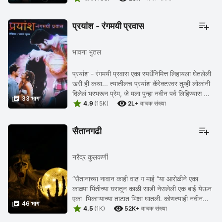
प्रयांश - रंगमयी प्रवास
भावना भुतल
प्रयांश - रंगमयी प्रवास एका स्पर्धेनिमित्त लिहायला घेतलेली
खरी ही कथा... त्यातीलच प्रयांश कॅरेक्टरवर तुम्ही लोकांनी
दिलेलं भरभरून प्रेम, जे मला पुन्हा नवीन पर्व लिहिण्यास भाग

33 भाग


पाडत आहे... ...
4.9
(15K)
2L+
वाचक संख्या
सैतानगढी
नरेंद्र कुलकर्णी
“सैतानाच्या नावान काही वाढ ग माई “या आरोळीने एका
काळ्या भिंतीच्या घरातून काळी साडी नेसलेली एक बाई येऊन
एका भिकाऱ्याच्या ताटात भिक्षा घातली. कोणत्याही नवीन

46 भाग


माणसाला आश्चर्य वाटेल अस ते दृश्य होत. ...
4.5
(1K)
52K+
वाचक संख्या