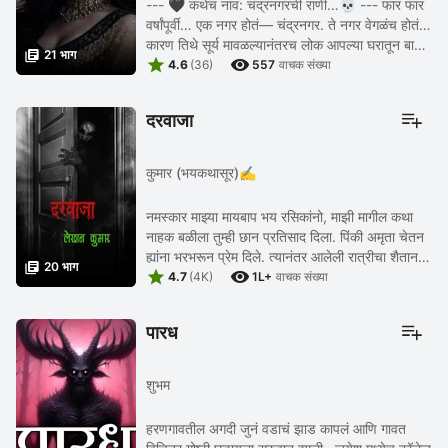
--- 🖤 कथेचं नाव: चंद्रनगरची राणी…💀 --- फार फार
वर्षांपूर्वी… एक नगर होतं— चंद्रनगर. ते नगर वेगळंच होतं…
कारण तिथे सूर्य मावळल्यानंतरच लोक आपल्या घरातून बाहेर

21 भाग


पडायचे… आणि चंद्र उगवल्यावर— सगळं ...
4.6
(36)
557
वाचक संख्या
दरवाजा
कुमार (भयकथासूर)✍️
नमस्कार माझ्या मायबाप भय रसिकांनो, माझी मागील कथा
नाहक बळीला तुम्ही छान प्रतिसाद दिला. पिंकी अमृता चेतन
ह्यांना भरभरून प्रेम दिले. त्यानंतर आलेली रात्रीचा शैतान

20 भाग


ह्या लघुकथेला सुद्धा तुम्ही उत्तम ...
4.7
(4K)
1L+
वाचक संख्या
पारध
शुभम
हरणगावतील अगदी जुनं वडाचं झाड कापलं आणि गावत