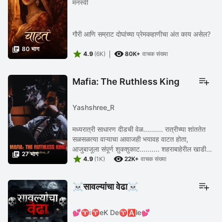
मनस्वी
गौरी आणि सम्राट दोघांच्या प्रेमकहाणीचा अंत काय असेल?

80 भाग


4.9
(6K)
80K+
वाचक संख्या
Mafia: The Ruthless King
Yashshree_R
मध्यरात्री साधारण दीडची वेळ.......... रात्रीच्या शांततेत
सळसळत्या वाऱ्याचा आवाजही भयावह वाटत होता,
आजुबाजूला संपूर्ण शुकशुकाट.......... शहराबाहेरील खाडीच्या

27 भाग


किनाऱ्यावर असलेल्या एका ओसाड, जुन्या, ...
4.9
(1K)
22K+
वाचक संख्या
☠️सावल्यांचा वेढा☠️
💕♈️ℹ️♈️eK De♈️🅰️le💕