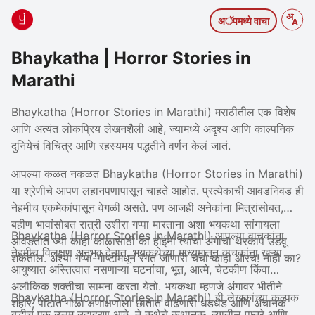
अॅपमध्ये वाचा
Bhaykatha | Horror Stories in
Marathi
Bhaykatha (Horror Stories in Marathi) मराठीतील एक विशेष
आणि अत्यंत लोकप्रिय लेखनशैली आहे, ज्यामध्ये अदृश्य आणि काल्पनिक
दुनियेचं विचित्र आणि रहस्यमय पद्धतीने वर्णन केलं जातं.
आपल्या कळत नकळत Bhaykatha (Horror Stories in Marathi)
या श्रेणीचे आपण लहानपणापासून चाहते आहोत. प्रत्येकाची आवडनिवड ही
नेहमीच एकमेकांपासून वेगळी असते. पण आजही अनेकांना मित्रांसोबत,
बहीण भावांसोबत रात्री उशीरा गप्पा मारताना अशा भयकथा सांगायला
Bhaykatha (Horror Stories in Marathi) आपल्या वाचकांना
आवडतात ज्या काही काळासाठी का होईना त्यांचा अंगाचा थरकाप उडवू
नेहमीच विलक्षण अनुभव देतात. भयकथेच्या माध्यमातून वाचकांना खऱ्या
शकतील. अश्या गप्पा-गोष्टींमधून रंगत जाणारी चर्चा काही औरच! नाही का?
आयुष्यात अस्तित्वात नसणाऱ्या घटनांचा, भूत, आत्मे, चेटकीण किंवा
अलौकिक शक्तीचा सामना करता येतो. भयकथा म्हणजे अंगावर भीतीने
Bhaykatha (Horror Stories in Marathi) ही लेखकांच्या कल्पक
शहारे, पोटात गोळा क्षणाक्षणाला छातीत वाढणारी धडधड आणि अचानक
बुद्धीचं एक उत्तम उदाहरण आहे. ते कथेचे कथानक, त्यातील पात्रे आणि