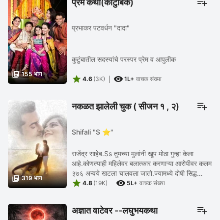
प्रेम कथा(कौटुंबिक)
प्रभाकर पटवर्धन "दादा"
कुटुंबातील सदस्यांचे परस्पर प्रेम व आपुलीक

155 भाग


4.6
(3K)
1L+
वाचक संख्या
नकळत झालेली चुक ( सीजन १ , २)
Shifali "S ⭐"
राजेंद्र साहेब.Ss तुमच्या मुलांनी खूप मोठा गुन्हा केला
आहे.कोणत्याही महिलेवर बलात्कार करणाऱ्या आरोपीवर कलम
३७६ अन्वये खटला चालवला जातो.ज्यामध्ये दोषी सिद्ध

319 भाग


झाल्यास किमान पाच वर्ष आणि जास्तीत ...
4.8
(19K)
5L+
वाचक संख्या
अज्ञात वाटेवर --लघुभयकथा