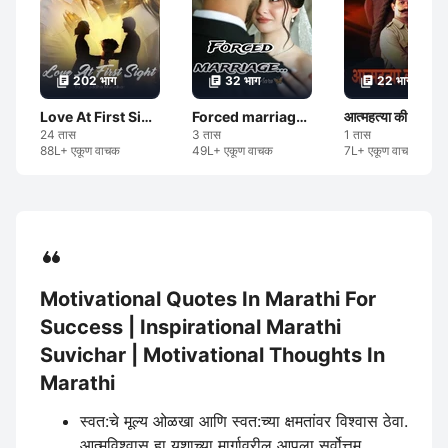
202 भाग
32 भाग
22 भाग
Love At First Sight ❤️
Forced marriage...
आत्महत्या की हत्या ?
24 तास
3 तास
1 तास
88L+ एकूण वाचक
49L+ एकूण वाचक
7L+ एकूण वाचक
Motivational Quotes In Marathi For
Success | Inspirational Marathi
Suvichar | Motivational Thoughts In
Marathi
स्वत:चे मूल्य ओळखा आणि स्वत:च्या क्षमतांवर विश्वास ठेवा.
आत्मविश्वास हा यशाच्या मार्गावरील आपला सर्वोत्तम