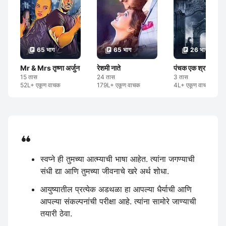
65 भाग
65 भाग
26 भाग
Mr & Mrs तृष्णा अर्जुन
रेशमी नाते
पंचक एक श्रापीत घा
15 तास
24 तास
3 तास
52L+ एकूण वाचक
179L+ एकूण वाचक
4L+ एकूण वाचक
स्वप्ने ही तुमच्या आत्म्याची भाषा आहेत. त्यांना जगण्याची
संधी द्या आणि तुमच्या जीवनाचे खरे अर्थ शोधा.
आयुष्यातील प्रत्येक अडथळा हा आपल्या धैर्याची आणि
आपल्या संकल्पनांची परीक्षा आहे. त्यांना सामोरे जाण्याची
तयारी ठेवा.