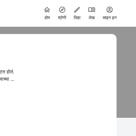
होम
श्रेणी
लिहा
लेख
साइन इन
टत होतं.
च्या ...