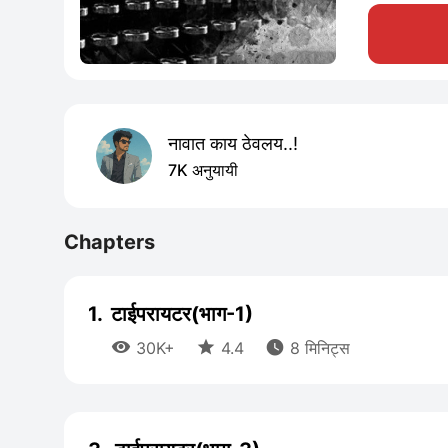
नावात काय ठेवलय..!
7K अनुयायी
Chapters
1.
टाईपरायटर(भाग-1)



30K+
4.4
8 मिनिट्स