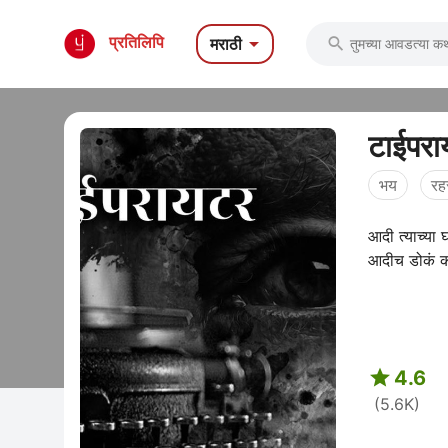

प्रतिलिपि
मराठी

टाईपरा
भय
रह
आदी त्याच्या 
आदीच डोकं काह

4.6
(5.6K)