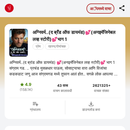

अॅपमध्ये वाचा
अग्निवर्म..(द ब्रँड ऑफ डायमंड)💕(अनइमॅजिनेबल
लव्ह स्टोरी)💕भाग 1
प्रेम
रहस्य/रोमांचक
अग्निवर्म..(द ब्रांड ऑफ डायमंड) 💕(अनइमॅजिनेबल लव्ह स्टोरी)💕 भाग 1
संग्राम गड. .. प्रचंड मुसळधार पाऊस, सोसाट्याचा वारा आणि विजांचा
कडकडाट जणू आज संग्रामगड मध्ये तुफान आलं होत.. सगळे लोक आपल्या ...
4.9

43 तास
2621325+
(158.1K)
वाचन कालावधी
वाचक संख्या
ग्रंथालय
डाउनलोड करा