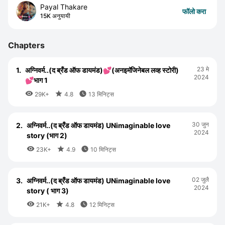
Payal Thakare
फॉलो करा
15K अनुयायी
Chapters
23 मे
1.
अग्निवर्म..(द ब्रँड ऑफ डायमंड)💕(अनइमॅजिनेबल लव्ह स्टोरी)
2024
💕भाग 1



29K+
4.8
13 मिनिट्स
30 जुन
2.
अग्निवर्म..(द ब्रँड ऑफ डायमंड) UNimaginable love
2024
story (भाग 2)



23K+
4.9
10 मिनिट्स
02 जुलै
3.
अग्निवर्म..(द ब्रँड ऑफ डायमंड) UNimaginable love
2024
story ( भाग 3)



21K+
4.8
12 मिनिट्स