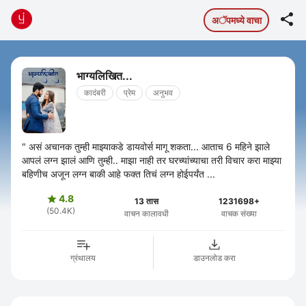

अॅपमध्ये वाचा
भाग्यलिखित...
कादंबरी
प्रेम
अनुभव
" असं अचानक तुम्ही माझ्याकडे डायवोर्स मागू शकता... आताच 6 महिने झाले
आपलं लग्न झालं आणि तुम्ही.. माझा नाही तर घरच्यांच्याचा तरी विचार करा माझ्या
बहिणीच अजून लग्न बाकी आहे फक्त तिचं लग्न होईपर्यंत ...
4.8

13 तास
1231698+
(50.4K)
वाचन कालावधी
वाचक संख्या
ग्रंथालय
डाउनलोड करा