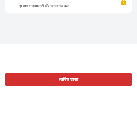
हा भाग वाचण्यासाठी ॲप डाउनलोड करा.
त्वरित वाचा
होम
श्रेणी
लिहा
लेख
साइन इन
|
|
© 2026 Nasadiya Tech. Pvt. Ltd.
आमच्या विषयी
आमच्यासोबत काम
|
|
|
|
करा
गोपनीयता धोरण
सेवा अटी
Vulnerability Disclosure Policy
|
Hall of Fame
Trust Center