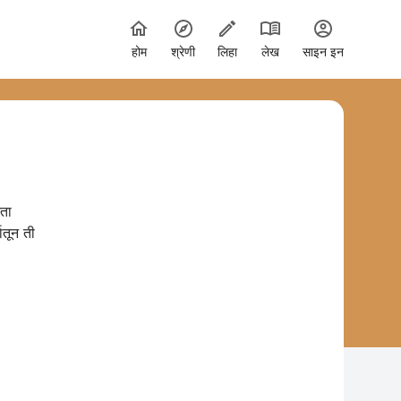
होम
श्रेणी
लिहा
लेख
साइन इन
आता
ातून ती