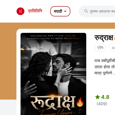

प्रतिलिपि
मराठी

रुद्रा
प्रेम
c
पाच वर्षांपूर
उरला होता तो
मात्र पूर्णपणे .

4.8
(409)