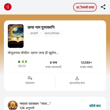

अॅपमध्ये वाचा
छाया नाम पुस्तकानि
कादंबरी
रहस्य/रोमांचक
मोंजुलनाथ मोंजीलः रहस्य जल्द ही खुलेगा...
4.9

8 तास
12280+
(633)
वाचन कालावधी
वाचक संख्या
ग्रंथालय
डाउनलोड करा
नम्रता पावसकर "स्वरा..."
फॉलो करा
12K अनुयायी