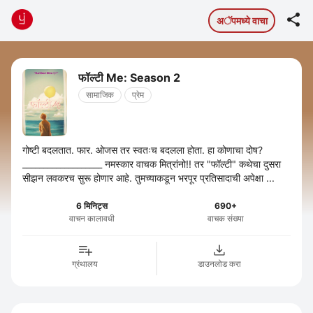

अॅपमध्ये वाचा
फॉल्टी Me: Season 2
सामाजिक
प्रेम
गोष्टी बदलतात. फार. ओजस तर स्वतःच बदलला होता. हा कोणाचा दोष?
___________________ नमस्कार वाचक मित्रांनो!! तर "फॉल्टी" कथेचा दुसरा
सीझन लवकरच सुरू होणार आहे. तुमच्याकडून भरपूर प्रतिसादाची अपेक्षा ...
6 मिनिट्स
690+
वाचन कालावधी
वाचक संख्या
ग्रंथालय
डाउनलोड करा