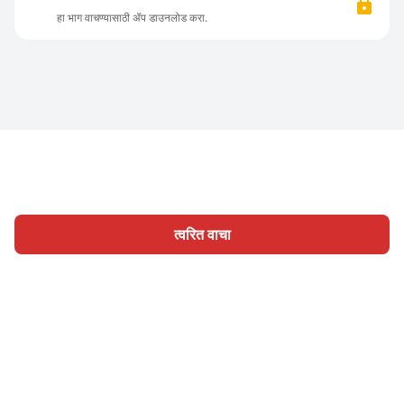
हा भाग वाचण्यासाठी ॲप डाउनलोड करा.
त्वरित वाचा
होम
श्रेणी
लिहा
लेख
साइन इन
|
|
© 2026 Nasadiya Tech. Pvt. Ltd.
आमच्या विषयी
आमच्यासोबत काम
|
|
|
|
करा
गोपनीयता धोरण
सेवा अटी
Vulnerability Disclosure Policy
|
Hall of Fame
Trust Center