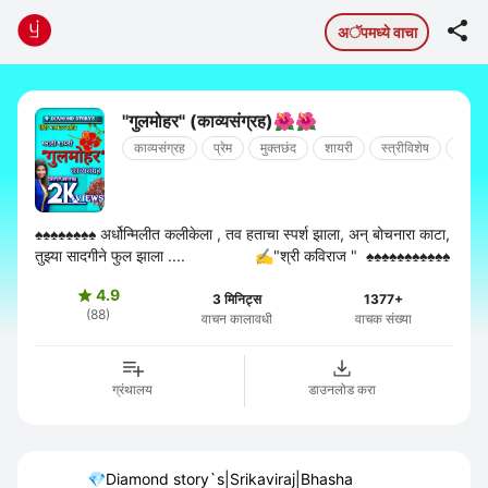

अॅपमध्ये वाचा
"गुलमोहर" (काव्यसंग्रह)🌺🌺
काव्यसंग्रह
प्रेम
मुक्तछंद
शायरी
स्त्रीविशेष
शृंगार
♠️♠️♠️♠️♠️♠️♠️♠️ अर्धोन्मिलीत कलीकेला , तव हताचा स्पर्श झाला, अन् बोचनारा काटा,
तुझ्या सादगीने फुल झाला .... ✍️"श्री कविराज " ♠️♠️♠️♠️♠️♠️♠️♠️♠️♠️♠️
4.9

3 मिनिट्स
1377+
(88)
वाचन कालावधी
वाचक संख्या
ग्रंथालय
डाउनलोड करा
💎Diamond story`s|Srikaviraj|Bhasha