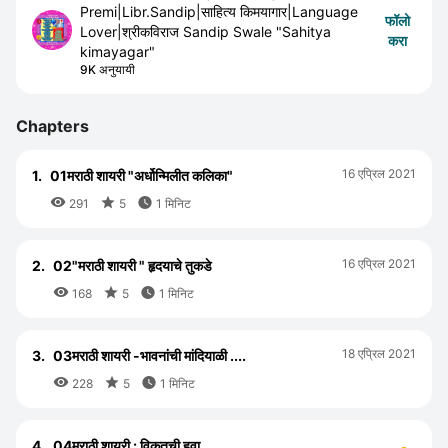
Premi|Libr.Sandip|साहित्य किमयागार|Language
फॉलो
Lover|श्रीकविराज Sandip Swale "Sahitya
करा
kimayagar"
9K अनुयायी
Chapters
16 एप्रिल 2021
1.
01मराठी शायरी "अर्धोन्मिलीत कलिका"



291
5
1 मिनिट
16 एप्रिल 2021
2.
02"मराठी शायरी " हृदयाचे तुकडे



168
5
1 मिनिट
18 एप्रिल 2021
3.
03मराठी शायरी -भावनांची मांदियाळी ....



228
5
1 मिनिट
4.
04मराठी शायरी : विकतची हवा