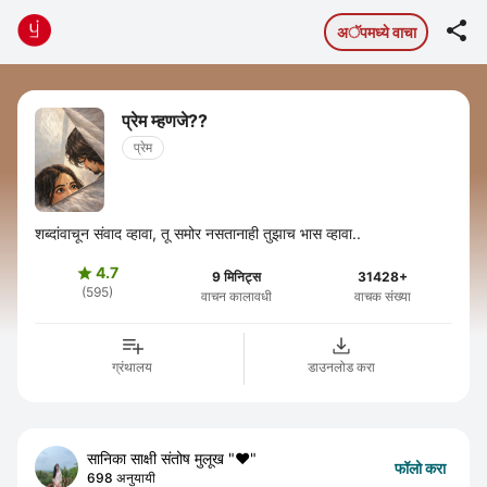

अॅपमध्ये वाचा
प्रेम म्हणजे??
प्रेम
शब्दांवाचून संवाद व्हावा, तू समोर नसतानाही तुझाच भास व्हावा..
4.7

9 मिनिट्स
31428+
(595)
वाचन कालावधी
वाचक संख्या
ग्रंथालय
डाउनलोड करा
सानिका साक्षी संतोष मुलूख "♥️"
फॉलो करा
698 अनुयायी