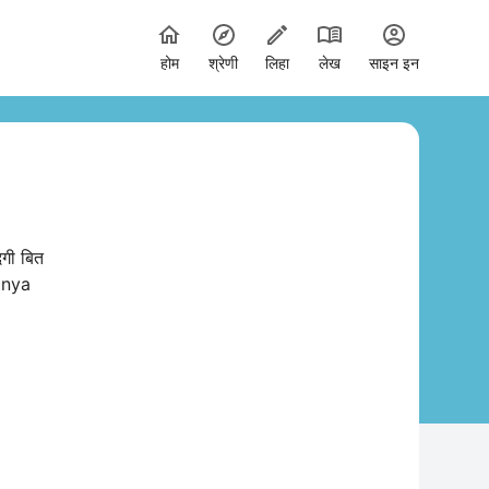
होम
श्रेणी
लिहा
लेख
साइन इन
दगी बित
kanya