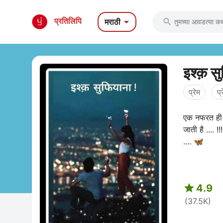

प्रतिलिपि
मराठी

इश्क़ स
प्रेम
प
एक नफरत ही है
जाती है .... 
.... 🦋

4.9
(37.5K)