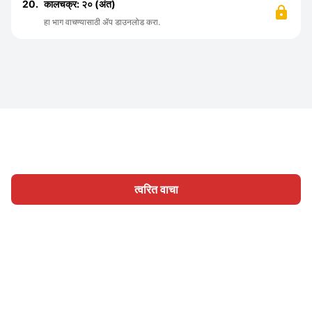
20.
कालचक्र: २० (अंत)
हा भाग वाचण्यासाठी ॲप डाउनलोड करा.
त्वरित वाचा
होम
श्रेणी
लिहा
लेख
साइन इन
|
|
© 2026 Nasadiya Tech. Pvt. Ltd.
आमच्या विषयी
आमच्यासोबत काम
|
|
|
|
करा
गोपनीयता धोरण
सेवा अटी
Vulnerability Disclosure Policy
|
Hall of Fame
Trust Center