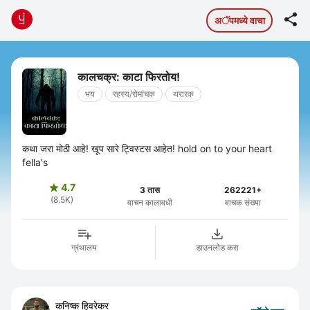

अॅपमध्ये वाचा
कालचक्र: काटा फिरतोय!
भय
रहस्य/रोमांचक
थरारक
कथा जरा मोठी आहे! खूप सारे ट्विस्टस आहेत! hold on to your heart
fella's
4.7

3 तास
262221+
(8.5K)
वाचन कालावधी
वाचक संख्या
ग्रंथालय
डाउनलोड करा
कनिष्क हिवरेकर