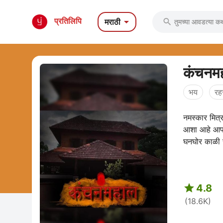

प्रतिलिपि
मराठी

कंचनम
भय
रह
नमस्कार मित्
आशा आहे आपल्
घनघोर काळी रा

4.8
(18.6K)