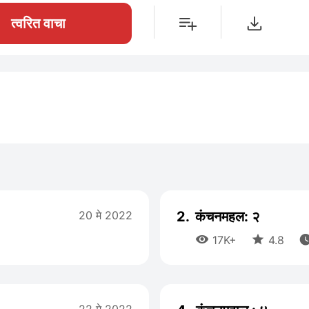
त्वरित वाचा
20 मे 2022
2.
कंचनमहल: २


17K+
4.8