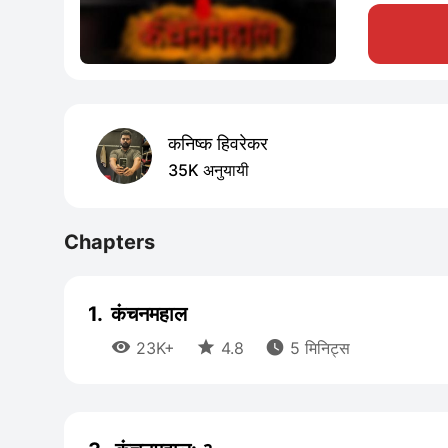
कनिष्क हिवरेकर
35K अनुयायी
Chapters
1.
कंचनमहाल



23K+
4.8
5 मिनिट्स