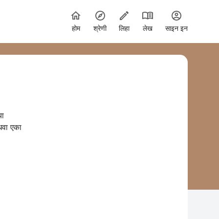
होम
श्रेणी
लिहा
लेख
साइन इन
या
धवा एका