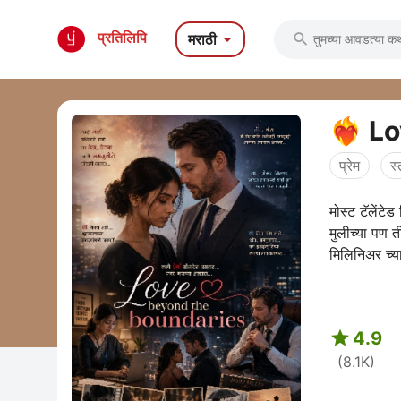

प्रतिलिपि
मराठी

❤️‍🔥
प्रेम
स्
मोस्ट टॅलेंट
मुलीच्या पण 
मिलिनिअर च्या

4.9
(8.1K)