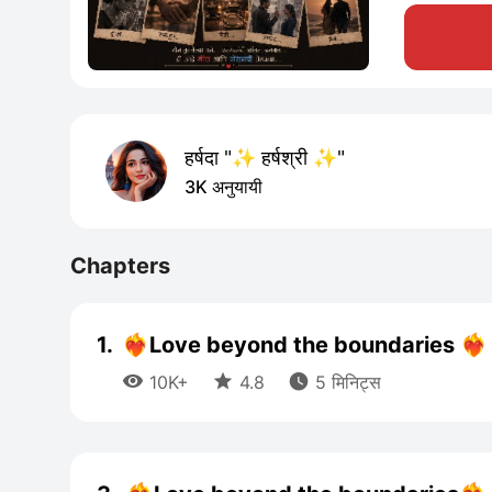
हर्षदा "✨ हर्षश्री ✨"
3K अनुयायी
Chapters
1.
❤️‍🔥Love beyond the boundaries ❤️‍🔥



10K+
4.8
5 मिनिट्स