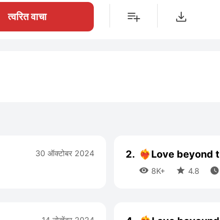
त्वरित वाचा
30 ऑक्टोबर 2024
2.
❤️‍🔥Love beyond t



8K+
4.8