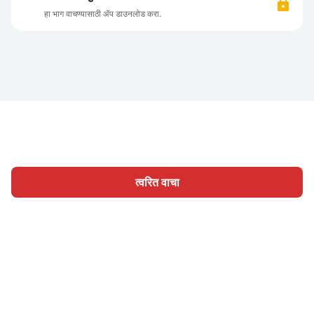
हा भाग वाचण्यासाठी ॲप डाउनलोड करा.
त्वरित वाचा
होम
श्रेणी
लिहा
लेख
साइन इन
|
|
© 2026 Nasadiya Tech. Pvt. Ltd.
आमच्या विषयी
आमच्यासोबत काम
|
|
|
|
करा
गोपनीयता धोरण
सेवा अटी
Vulnerability Disclosure Policy
|
Hall of Fame
Trust Center