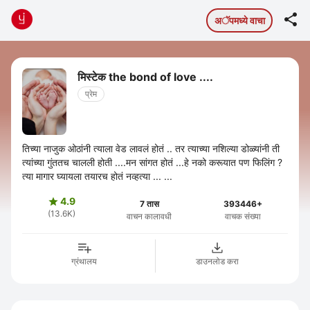

अॅपमध्ये वाचा
मिस्टेक the bond of love ....
प्रेम
तिच्या नाजुक ओठांनी त्याला वेड लावलं होतं .. तर त्याच्या नशिल्या डोळ्यांनी ती
त्यांच्या गुंततच चालली होती ....मन सांगत होतं ...हे नको करूयात पण फिलिंग ?
त्या मागार घ्यायला तयारच होतं नव्हत्या ... ...
4.9

7 तास
393446+
(13.6K)
वाचन कालावधी
वाचक संख्या
ग्रंथालय
डाउनलोड करा