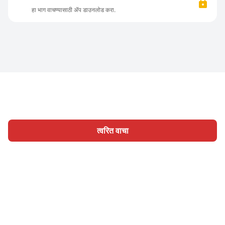
हा भाग वाचण्यासाठी ॲप डाउनलोड करा.
त्वरित वाचा
होम
श्रेणी
लिहा
लेख
साइन इन
|
|
© 2026 Nasadiya Tech. Pvt. Ltd.
आमच्या विषयी
आमच्यासोबत काम
|
|
|
|
करा
गोपनीयता धोरण
सेवा अटी
Vulnerability Disclosure Policy
|
Hall of Fame
Trust Center