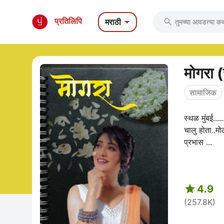

प्रतिलिपि
मराठी

मोगरा (
सामाजिक
स्थळ मुंबई..
चालु होता..मो
प्रभास ...

4.9
(257.8K)