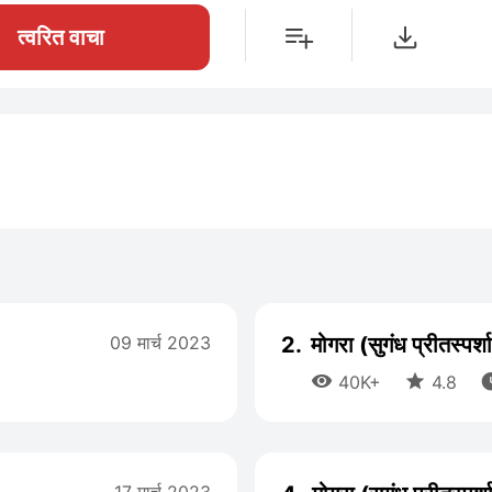
त्वरित वाचा
09 मार्च 2023
2.
मोगरा (सुगंध प्रीतस्प


40K+
4.8