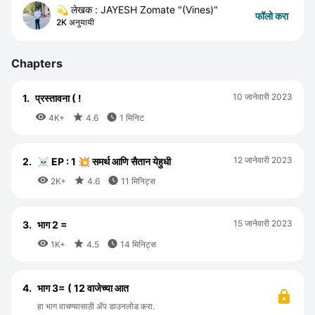
💫 लेखक : JAYESH Zomate "(Vines)"
फॉलो करा
2K अनुयायी
Chapters
10 जानेवारी 2023
1.
प्रस्तावना ( !



4K+
4.6
1 मिनिट
12 जानेवारी 2023
2.
☠️ EP : 1 💥 समर्थ आणि सैतान येहुधी



2K+
4.6
11 मिनिट्स
15 जानेवारी 2023
3.
भाग 2 =



1K+
4.5
14 मिनिट्स
4.
भाग 3= ( 12 वाजेच्या आत
हा भाग वाचण्यासाठी ॲप डाउनलोड करा.