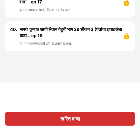
वाडा ep 17
हा भाग वाचण्यासाठी ॲप डाउनलोड करा.
40.
समर्थ कृणाल आणी सैतान येहूधी भाग 39 सीजन 3 (पंतांचा झपाटलेला
वाडा... ep 18
हा भाग वाचण्यासाठी ॲप डाउनलोड करा.
त्वरित वाचा
होम
श्रेणी
लिहा
लेख
साइन इन