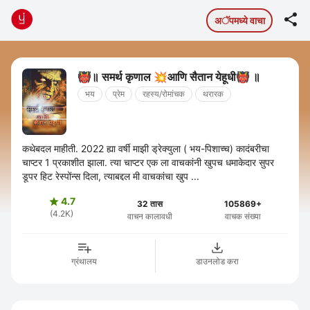

अॅपमध्ये वाचा
👹॥ समर्थ कृणाल 💥आणि सैतान येहूधी👹 ॥
भय
प्रेम
रहस्य/रोमांचक
थरारक
कथेबदल माहीती. 2022 ह्या वर्षी माझी ड्रेक्युला ( भय-पिशाच्च) कादंबरीचा
चाप्टर 1 प्रकाशीत झाला. त्या चाप्टर एक ला वाचकांनी खुपच धमाकेदार सुपर
डूपर हिट रेस्पोंन्स दिला, त्याबद्दल मी वाचकांचा खुप ...
4.7

32 तास
105869+
(4.2K)
वाचन कालावधी
वाचक संख्या
ग्रंथालय
डाउनलोड करा