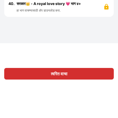
40.
सरकार👑 - A royal love story 💗 भाग ४०
हा भाग वाचण्यासाठी ॲप डाउनलोड करा.
त्वरित वाचा
होम
श्रेणी
लिहा
लेख
साइन इन
|
|
© 2026 Nasadiya Tech. Pvt. Ltd.
आमच्या विषयी
आमच्यासोबत काम
|
|
|
|
करा
गोपनीयता धोरण
सेवा अटी
Vulnerability Disclosure Policy
|
Hall of Fame
Trust Center