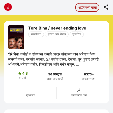

अॅपमध्ये वाचा
Tere Bina / never ending love
सामाजिक
एक्शन और रोमांच
शृंगारिक
'तेरे बिना' कधीही न संपणाऱ्या प्रेमाने एकत्र बांधलेल्या दोन अतिशय भिन्न
लोकांची कथा. ध्रुवांश सहगल, 27 वर्षांचा तरुण, देखणा, शूर, हुशार लष्करी
अधिकारी,अतिशय कठोर, शिस्तप्रिय आणि गंभीर माणूस; ...
4.8

56 मिनिट्स
8373+
(171)
वाचन कालावधी
वाचक संख्या
ग्रंथालय
डाउनलोड करा