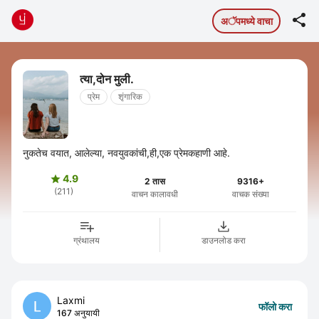

अॅपमध्ये वाचा
त्या,दोन मुली.
प्रेम
शृंगारिक
नुकतेच वयात, आलेल्या, नवयुवकांची,ही,एक प्रेमकहाणी आहे.
4.9

2 तास
9316+
(211)
वाचन कालावधी
वाचक संख्या
ग्रंथालय
डाउनलोड करा
Laxmi
फॉलो करा
167 अनुयायी