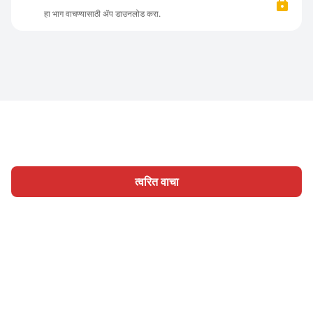
हा भाग वाचण्यासाठी ॲप डाउनलोड करा.
त्वरित वाचा
होम
श्रेणी
लिहा
लेख
साइन इन
|
|
© 2026 Nasadiya Tech. Pvt. Ltd.
आमच्या विषयी
आमच्यासोबत काम
|
|
|
|
करा
गोपनीयता धोरण
सेवा अटी
Vulnerability Disclosure Policy
|
Hall of Fame
Trust Center