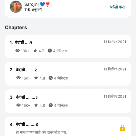
Sarojini 💙❣️
फॉलो करा
11K अनुयायी
Chapters
11 डिसेंबर 2021
1.
वेदांशी ....१



19K+
4.7
4 मिनिट्स
11 डिसेंबर 2021
2.
वेदांशी .......२



16K+
4.8
4 मिनिट्स
11 डिसेंबर 2021
3.
वेदांशी ... ....३



15K+
4.8
4 मिनिट्स
4.
वेदांशी ........४
हा भाग वाचण्यासाठी ॲप डाउनलोड करा.