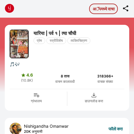

अॅपमध्ये वाचा
यारिया | पर्व १ | त्या चौघी
प्रेम
स्त्रीविशेष
व्यक्तिचित्रण
🎵🎶
4.6

8 तास
318366+
(10.8K)
वाचन कालावधी
वाचक संख्या
ग्रंथालय
डाउनलोड करा
Nishigandha Omanwar
फॉलो करा
20K अनुयायी