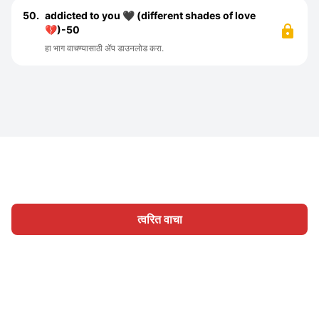
50.
addicted to you 🖤 (different shades of love
💔)-50
हा भाग वाचण्यासाठी ॲप डाउनलोड करा.
त्वरित वाचा
होम
श्रेणी
लिहा
लेख
साइन इन
|
|
© 2026 Nasadiya Tech. Pvt. Ltd.
आमच्या विषयी
आमच्यासोबत काम
|
|
|
|
करा
गोपनीयता धोरण
सेवा अटी
Vulnerability Disclosure Policy
|
Hall of Fame
Trust Center