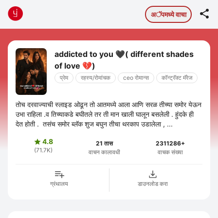

अॅपमध्ये वाचा
addicted to you 🖤( different shades
of love 💔)
प्रेम
रहस्य/रोमांचक
ceo रोमान्स
कॉन्ट्रॅक्ट मॅरेज
तोच दरवाज्याची स्लाइड ओढून तो आतमध्ये आला आणि सरळ तीच्या समोर येऊन
उभा राहिला .व तिच्याकडे बघीतले तर ती मान खाली घालून बसलेली . हुंदके ही
देत होती . तसंच समोर ब्लॅक शुज बघुन तीचा थरकाप उडालेला , ...
4.8

21 तास
2311286+
(71.7K)
वाचन कालावधी
वाचक संख्या
ग्रंथालय
डाउनलोड करा