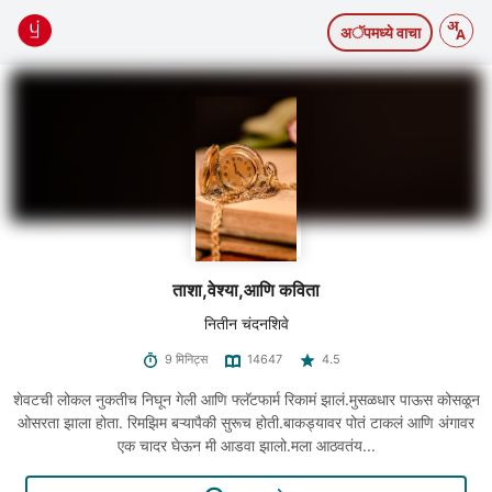
अॅपमध्ये वाचा
ताशा,वेश्या,आणि कविता
नितीन चंदनशिवे
9 मिनिट्स
14647
4.5
शेवटची लोकल नुकतीच निघून गेली आणि फ्लॅटफार्म रिकामं झालं.मुसळधार पाऊस कोसळून
ओसरता झाला होता. रिमझिम बऱ्यापैकी सुरूच होती.बाकड्यावर पोतं टाकलं आणि अंगावर
एक चादर घेऊन मी आडवा झालो.मला आठवतंय...