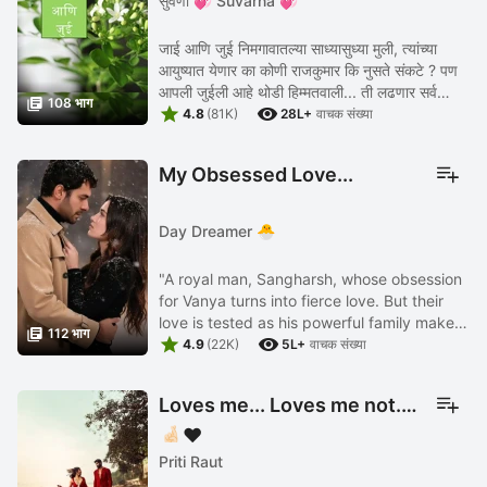
सुवर्णा 💞 Suvarna 💞
जाई आणि जुई निमगावातल्या साध्यासुध्या मुली, त्यांच्या
आयुष्यात येणार का कोणी राजकुमार कि नुसते संकटे ? पण
आपली जुईली आहे थोडी हिम्मतवाली... ती लढणार सर्व

108 भाग


संकटांशी.... हरणे तिला ठाऊक नाही पण देईल ...
4.8
(81K)
28L+
वाचक संख्या
My Obsessed Love...
Day Dreamer 🐣
"A royal man, Sangharsh, whose obsession
for Vanya turns into fierce love. But their
love is tested as his powerful family makes

112 भाग


life difficult for his poor-born wife Vanya."
4.9
(22K)
5L+
वाचक संख्या
Loves me... Loves me not...
🤞🏻❤️
Priti Raut