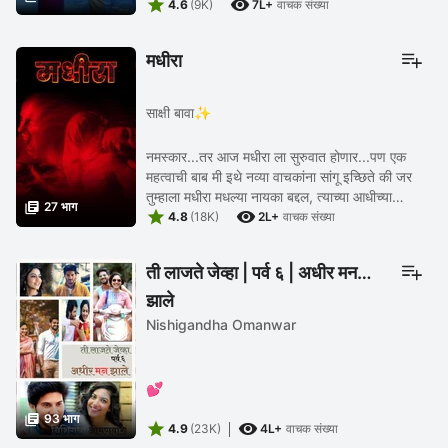


4.6
(9K)
7L+
वाचक संख्या
मधीरा
साक्षी बावा✨
नमस्कार...तर आज मधीरा ला सुरुवात होणार...पण एक
महत्वाची बाब मी इथे नव्या वाचकांना सांगू इच्छिते की जर
तुम्हाला मधीरा मधल्या नायका बद्दल, त्याच्या आधीच्या

27 भाग


आयुष्याबद्दल जर व्यवस्थितपणे जाणून ...
4.8
(18K)
2L+
वाचक संख्या
ती लाजते जेव्हा | पर्व ६ | अधीर मन
झाले
Nishigandha Omanwar
💕

93 भाग


4.9
(23K)
4L+
वाचक संख्या