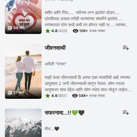
समीर आणि रिया..... नवीनच लग्न झालेलं जोडप.....
प्रेमविवाह असला तरीही घरच्यांच्या संमतीने झालेलं....
त्यांच्यातलं प्रेम कधी कमी तर होणार नाही ना.... त्यांच्या

56 भाग


आयुष्यात कोणी नवीन व्यक्ती आला तर.... ...
4.8
(425)
10K+
वाचक संख्या
जीवनसाथी
अदिती "मनवा"
माझी कथा जीवनसाथी हि अश्या एका व्यक्तीची आहे ज्याच्या
आयुष्यात 2 जणी जीवनसाथी म्हणून येतात. कोण त्याला
आयुष्यभर साथ देईल आणि कोण मधेच साथ सोडून जाईल. हे

27 भाग


ह्या कथेतुन हळूहळू उलगडत जाईल.
4.6
(851)
58K+
वाचक संख्या
सफरनामा...!!💚🖤
मीरा...🖤