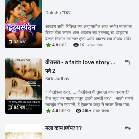
Dakshu "DS"
आकाश आणि रितिका च्या आयुष्यातील आज सर्वात महत्त्वाचा
दिवस होता कारण आज आकाश च्या इंटरव्ह्यू चा थोड्याच
वेळात निकाल लागणार होता आणि यावरच त्या दोघांच भविष्य

33 भाग


अवलंबून होते. एक ...
4.9
(182)
1K+
वाचक संख्या
वीरासत - a faith love story 💘
पर्व 2
Kirti Jadhav
" कितीवेळा रूद्र..... कितीवेळा मी तुम्हाला माफ करायचं?
हिच चूक जर माझ्या हातून झाली असती तर?", साक्षी रागाने
लालबुंद होत म्हणाली. हे ऐकताच रुद्र ने रागात तिचा गळा

94 भाग


दाबून तिला पाठीमागे लोटत ...
4.8
(192K)
49L+
वाचक संख्या
मला काय हवंय???