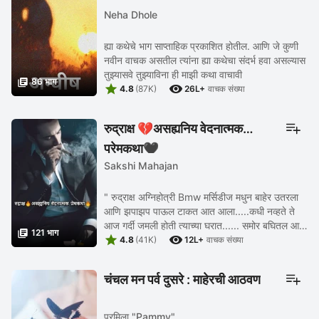
Neha Dhole
ह्या कथेचे भाग साप्ताहिक प्रकाशित होतील. आणि जे कुणी
नवीन वाचक असतील त्यांना ह्या कथेचा संदर्भ हवा असल्यास
तुझ्यासवे तुझ्याविना ही माझी कथा वाचावी

86 भाग


4.8
(87K)
26L+
वाचक संख्या
रुद्राक्ष 💔असह्यनिय वेदनात्मक
प्रेमकथा🖤
Sakshi Mahajan
" रुद्राक्ष अग्निहोत्री Bmw मर्सिडीज मधुन बाहेर उतरला
आणि झपाझप पाऊल टाकत आत आला.....कधी नव्हते ते
आज गर्दी जमली होती त्याच्या घरात...... समोर बघितल आणि

121 भाग


शांत चलत त्या भल्यामोठ्या हॉल मध्ये ...
4.8
(41K)
12L+
वाचक संख्या
चंचल मन पर्व दुसरे : माहेरची आठवण
प्रमिला "Pammy"