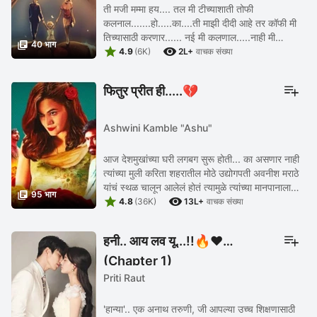
ती मजी मम्मा हय.... तल मी टीच्याशाती तोफी
कलनाल.......हो.....का....ती माझी दीदी आहे तर कॉफी मी
तिच्यासाठी करणार...... नई मी कलणाल.....नाही मी

40 भाग


करणार..... सकाळी सकाळी किचन मध्ये भांडे पडण्याच्या ...
4.9
(6K)
2L+
वाचक संख्या
फितुर प्रीत ही.....💔
Ashwini Kamble "Ashu"
आज देशमुखांच्या घरी लगबग सुरू होती... का असणार नाही
त्यांच्या मुली करिता शहरातील मोठे उद्योगपती अवनीश मराठे
यांचं स्थळ चालून आलेलं होतं त्यामुळे त्यांच्या मानपानाला

95 भाग


कसलीही कमतरता राहू नये म्हणून ...
4.8
(36K)
13L+
वाचक संख्या
हनी.. आय लव यू...!!🔥❤️
(Chapter 1)
Priti Raut
'हान्या'.. एक अनाथ तरुणी, जी आपल्या उच्च शिक्षणासाठी