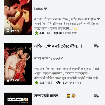
Lotus ❤️
अनजान से जान तक का सफर , अरेंज मॅरेज वाला इश्क ❤️
डायनॅमिक IPS ऑफिसर शिवम देसाई आणि त्याची जिवलगा
श्रद्धा ह्यांची थ्रीलींग लव्हस्टोरी ..! 💫

39 भाग


4.8
(8K)
3L+
वाचक संख्या
अभिरा...❤️ द कॉन्ट्रॅक्ट मॅरेज...!
स्वाती साबळे "sweety"
नमस्कार मित्रानो , सदर कथा हि काल्पनिक दृष्ट्या लिहिली
असून , यामध्ये असलेल्या , पात्रांचा वा घटनांचा ,
कोणत्याही जीवित अथवा मृत व्यक्तीशी काहीही संबंध नाहीय

65 भाग


. आणि तसे आढळल्यास निव्वळ योगायोग ...
4.8
(44K)
15L+
वाचक संख्या
लग्न पहावे करून ..... 🤵👰