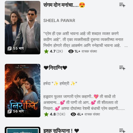
संगम दोन मनांचा....😍
SHEELA PAWAR
"प्रेम ही एक अशी भावना आहे जी शब्दात व्यक्त करणे
कठीण आहे". ती एका व्यक्तीसाठी दुसऱ्या व्यक्तीच्या मनात
निर्माण होणारे तीव्र आकर्षण आणि स्नेहाची भावना आहे.

55 भाग


"प्रेम आपल्याला आधार देते आणि ...
4.7
(2K)
1L+
वाचक संख्या
❤️निराग्नि❤️
हर्षदा "✨ हर्षश्री ✨"
हळुवार फुलत जाणारी प्रेम कहाणी..💖 ती साधी तो
असामान्य...💕 ती पाणी तो आग..💕 ती शीतलता तो
निखरा..💕 अश्या दोघांच्या रेशमी बंधाची प्रेम कहाणी...❤️

56 भाग


❤️❤️
4.8
(10K)
4L+
वाचक संख्या
इश्क़ सुफियाना ! ❤️