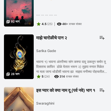
.... ... ... .... ...

92 भाग


4.5
(25)
4K+
वाचक संख्या
माझे चारोळीचे पान २
Sarika Gade
भावना १) भावना अंतरीच्या सांग कश्या दावू उकलून समोर तू
दिसताच काफिर डोळे येतात भरून २) तुझ्या मनात मिळेल
ना मला जागा थोडीशी भावना ह्या माझ्या मनीच्या पोहचतील

28 भाग


ना रे तूझ्या हृदयाशी ३)वास्तवातील ...
5
(24)
314
वाचक संख्या
इस प्यार को क्या नाम दू (पर्व नवे) भाग १
Swaraghini