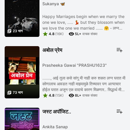
Sukanya 🦋
Happy Marriages begin when we marry the
one we love, ..... 💃 but they blossom when
we love the one we married ...... 🤗 - लग्न

23 भाग


पहावे करून 😉 -©Sukanya... 🦋
4.8
(16K)
5L+
वाचक संख्या
अबोल प्रेम
Prasheeka Gawai "PRASHU1623"
......., आई तुला कसे सांगू मी नाही करु शकत लग्न घरात मी
कोणालाच आवडत नाही माझ्यामुळे तिच्यावर पण अत्याचार
होईल घरात अजून एक वादाचे कारण मिळणार.. सिद्धार्थ मी

73 भाग


तुला किती दिवस पुरेल आज आहे उद्या ...
4.8
(15K)
8L+
वाचक संख्या
जस्ट अपॉजिट..
Ankita Sanap