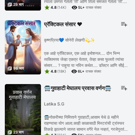
त्याला उमगत गेलेली 'ती' आणि तिला समजत गेलेला 'तो'.

29 भाग


एकाच भेटीत जन्मोजन्मीची ओळख ...
4.8
(14K)
5L+
वाचक संख्या
प्रॅक्टिकल संसार ❤️
कृष्णप्रिया💙 सोनेरी लेखणी💫✨
एक आहे प्रॅक्टिकल, एक आहे इमोशनल.... दोन भिन्न
व्यक्तिमत्त्व जेव्हा एकत्र येतात, तेव्हा कसा फुलतो त्यांचा
संसार.... ? पाहूया या नविन कथेत.... डॉक्टर आणि सीईओ

96 भाग


यांची ही गुंतवून ठेवणारी हळुवार ...
4.8
(18K)
6L+
वाचक संख्या
🚍गुवाहाटी मेघालय प्रवास वर्णन🚍
Latika S.G
🚍नोकरीच्या निमित्ताने गुवाहाटी,आसाम येथे 8 महीने
राहण्याचा योग आला.काही काळासाठी मिस्टरांची ट्रांस्फर
तिकडे झाल्याने जास्त सामान वगैरे नेल नव्हतं, गरजेपुरतं

23 भाग