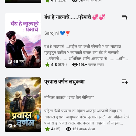


होतं.मुलाची पहीली शाळा गुवाहाटी येथे ...
4.7
(224)
5K+
वाचक संख्या
बंध हे नात्याचे......प्रेमाचे 💞💞
Sarojini 💙❣️
बंध हे नात्याचे ...होईल का कधी प्रेमाचे ? का नात्यात
गुरफुटून राहील ? त्यासाठी वाचत रहा बंध हे नात्याचे
....प्रेमाचे .......अभिजित आणि अमायारा चे ........अभिजित

66 भाग


ने लावलेले आरोप आणि ते खोटे सिद्ध ...
4.8
(67K)
19L+
वाचक संख्या
प्रवास वर्णन लघुकथा
मोनिका काकडे "शब्द वेल मोनिका"
पहिला रेल्वे प्रवास तो दिवस आजही आठवतो तेव्हा मन
नकळत हसतं. आयुष्यात बरेच प्रवास झाले, पण पहिला रेल्वे
प्रवास हा फक्त अंतर पार करणारा नव्हता; तो माझ्या

19 भाग


विचारांची, भावनांची आणि स्वप्नांचीही पहिली ...
4
(15)
121
वाचक संख्या