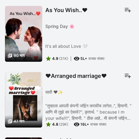
As You Wish..♥️
Spring Day 🌸
It's all about Love 🤍

90 भाग


4.9
(31K)
5L+
वाचक संख्या
♥️Arranged marriage♥️
सावी ❤️✨
"तुम्हाला आपली कंपनी जॉईन करावीच लागेल..", हिमानी. "
आणि मी तुझे का ऐकावे?", कृतार्थ. " because I m
your wife!!!", हिमानी. " ठीक आहे.. मी कंपनी जॉईन

47 भाग


करेन.. पण त्या बदल्यात मला काय मिळणार??", ...
4.8
(29K)
16L+
वाचक संख्या