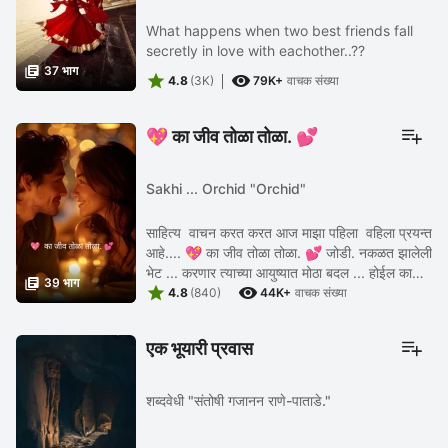
What happens when two best friends fall
secretly in love with eachother..??

37 भाग


4.8
(3K)
79K+
वाचक संख्या
💖 का जीव तोळा तोळा. 💕
Sakhi ... Orchid "Orchid"
साहित्य वाचन करत करत आज माझा पहिला वहिला प्रयन्त
आहे.... 💖 का जीव तोळा तोळा. 💕 जोडी. नकळत झालेली
भेट ... करणार त्याच्या आयुष्यात मोठा बदल ... होईल का

39 भाग


त्यांची भेट... . . .
4.8
(840)
44K+
वाचक संख्या
एक भूयारी प्रवास
शब्दवेधी "संतोषी गजानन राणे-पाताडे."