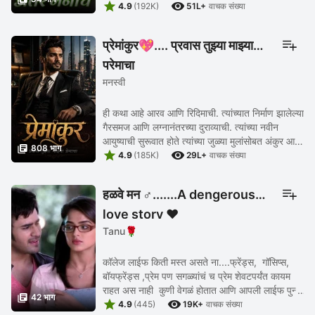


arguments... and...uncomfortableness 😉
4.9
(192K)
51L+
वाचक संख्या
प्रेमांकुर💖.... प्रवास तुझ्या माझ्या
प्रेमाचा
मनस्वी
ही कथा आहे आरव आणि रिदिमाची. त्यांच्यात निर्माण झालेल्या
गैरसमज आणि लग्नानंतरच्या दुराव्याची. त्यांच्या नवीन
आयुष्याची सुरूवात होते त्यांच्या जुळ्या मुलांसोबत अंकुर आणि

808 भाग


प्रेम. या पर्वात त्यांच्या ...
4.9
(185K)
29L+
वाचक संख्या
हळवे मन ♂️.......A dengerous
love story ❤️
Tanu🌹
कॉलेज लाईफ किती मस्त असते ना....फ्रेंड्स, गॉसिप्स,
बॉयफ्रेंड्स ,प्रेम पण सगळ्यांचं च प्रेम शेवटपर्यंत कायम
राहत अस नाही कुणी वेगळं होतात आणि आपली लाईफ पुन्हा

42 भाग


एकदा नव्याने सुरू करतात जस की न्यू ...
4.9
(445)
19K+
वाचक संख्या