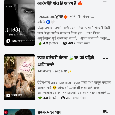
आरंभ🖤 अंत हि आरंभ हैं 🍁
ᴘᴀɴᴅᴀɢɪʀʟ🐼🖤🍁 ज्योती मीरा कैलास
कांबळे 🧿🤍
जेंव्हा सगळ्या जगाने आणि स्वतः तिच्या प्रेमाने सोडली तिची
साथ तेव्हा त्यानेच पकडला तिचा हात....कथा तिच्या
अपूर्णत्वाला पूर्ण करणाऱ्या त्याची....अश्या नात्याची..ज्यात

105 भाग


फक्त कर्तव्य आहे प्रेम नाही ...
4.9
(169K)
40L+
वाचक संख्या
त्यात वाटेवरी मोगरा 🍃❤️ पर्व पहिले
आणि दुसरे
Akshata Karpe ❤️✨
तेतेच-तेच arrange marriage वाली कथा वाचून कंटाळा
आलाय ना? 😌 डोन्ट वरी…यावेळी कथा आहे अगदी
आपल्यातील आपल्या घरासारखी, आपल्यासारख्या लोकांची,

130 भाग


आणि हो… "arrange marriage" पण त्या सगळ्यापेक्षा
4.8
(12K)
3L+
वाचक संख्या
वेगळी ...
हृदयस्पंदन भाग १