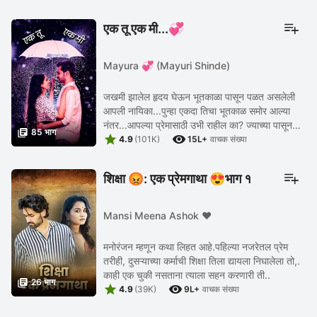
एक तू एक मी...💞
Mayura 💞 (Mayuri Shinde)
जखमी झालेल हृदय घेऊन भूतकाळा पासून पळत असलेली
आपली नायिका...पुन्हा एकदा तिचा भूतकाळ समोर आल्या
नंतर...आपल्या प्रेमासाठी उभी राहील का? ज्याच्या पासून

85 भाग


पळत होती...पुन्हा त्यालाच आयुष्यात जागा देईल? ...
4.9
(101K)
15L+
वाचक संख्या
शिक्षा 😡: एक प्रेमगाथा 😍भाग १
Mansi Meena Ashok ♥️
मनोरंजन म्हणून कथा लिहत आहे.पहिल्या नजरेतल प्रेम
तरीही, दुसऱ्याच्या कर्माची शिक्षा तिला द्यायला निघालेला तो,.
काही एक चुकी नसताना त्याला सहन करणारी ती..

26 भाग


4.9
(39K)
9L+
वाचक संख्या