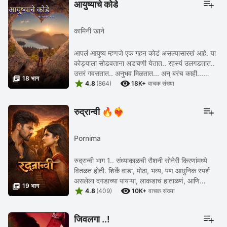
आयुष्याचे कोडे
कामिनी खाने
आपलं आयुष्य म्हणजे एक गहन कोडं असल्यासारखं आहे. या
कोड्याला सोडवताना अडचणी येतात.. रहस्यं उलगडतात..
उत्तरं गवसतात.. अनुभव मिळतात... अन् बरंच काही...

18 भाग


अशाच काही हलक्याफुलक्या तर काही गंभीर ...
4.8
(864)
18K+
वाचक संख्या
रुद्रान्वी 🔥❤‍🔥
Pornima
रुद्रान्वी भाग 1.. संध्याकाळची रौशनी सोनेरी किरणांमध्ये
वितळत होती. शिर्के वाडा, मोठा, भव्य, पण आधुनिक स्पर्श
असलेला दगडाच्या पायऱ्या, लाकडाचं हाताळणं, आणि

19 भाग


चकचकीत झाकणं. फुलांनी सजलेली बाग, ...
4.8
(409)
10K+
वाचक संख्या
जिवलगा ..!