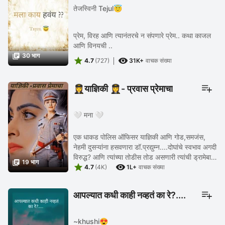
तेजस्विनी Tejul😇
प्रेम, विरह आणि त्यानंतरचे न संपणारे प्रेम.. कथा काजल
आणि विनयची ..

30 भाग


4.7
(727)
31K+
वाचक संख्या
👩‍✈️याज्ञिकी 👩‍✈️- प्रवास प्रेमाचा
🤍 मना 🤍
एक धाकड पोलिस ऑफिसर याज्ञिकी आणि गोड,समजंस,
नेहमी दुसऱ्यांना हसवणारा डॉ.प्रद्युम्न....दोघांचे स्वभाव अगदी
विरुद्ध? आणि त्यांच्या तोडीस तोड असणारी त्यांची ड्रामेबाज

19 भाग


फॅमिली....कशी जुळवून आणतील ...
4.7
(4K)
1L+
वाचक संख्या
आपल्यात कधी काही नव्हतं का रे?....
~khushi😍