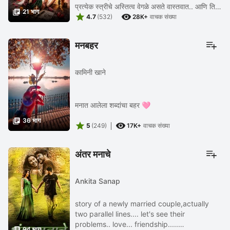
प्रत्येक स्त्रीचे अस्तित्व वेगळे असते वास्तवात.. आणि तिचा

21 भाग


प्रत्येक अनुभवही , ...
4.7
(532)
28K+
वाचक संख्या
मनबहर
कामिनी खाने
मनात आलेला शब्दांचा बहर 🩷

36 भाग


5
(249)
17K+
वाचक संख्या
अंतर मनाचे
Ankita Sanap
story of a newly married couple,actually
two parallel lines.... let's see their
problems.. love... friendship.....

94 भाग