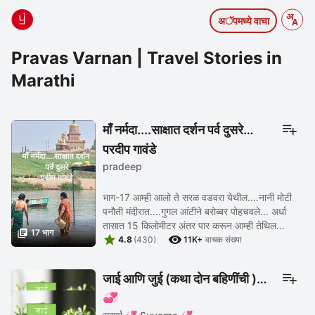
अॅपमध्ये वाचा
Pravas Varnan | Travel Stories in
Marathi
माँ नर्मदा....साक्षात दर्शन पर्व दुसरे
प्रदीप गावंडे
pradeep
भाग-17 आम्ही आलो ते सरळ वडवरा येथील....नानी मोटी
पनौती मंदीरात....गुगल आंटीने बरोब्बर पोहचवले... अर्धा
तासात 15 किलोमीटर अंतर पार करून आम्ही तेथिल

17 भाग


शनीमंदीरात पोहचलो. तर तिथे वास्तु फार जुनी असली ...
4.8
(430)
11K+
वाचक संख्या
जाई आणि जुई (कथा दोन बहिणींची )
💞