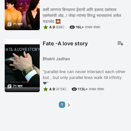
कशी लागणार बिनधास्त ईशानी आणि हळव्या एकांशला
एकमेकांची ओढ..! जेव्हा त्यांच्या विरुद्ध स्वभावातचं असेल
चढाओढ 🎇

71 भाग


4.9
(68K)
16L+
वाचक संख्या
Fate -A love story
Bhakti Jadhav
"parallel line can never intersect each other
but , but only parallel lines walk till infinity
❤"

71 भाग


4.9
(415K)
113L+
वाचक संख्या

1