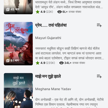
भारतामधून येते लंडन मध्ये.. जिथं तिच्या आयुष्यात दस्तक
देतो 'आयुध रॉय'.. लंडन मधील सगळ्यात नावाजलेला थंड

45 भाग


अन् क्रुर बिझनेसमन.. काय होईल जेव्हा ...
4.9
(22K)
6L+
वाचक संख्या
प्रेम..... तसं पहिलंच!
Mayuri Gujarathi
नमस्कार! मधुमिता सोडून काही लिहिणं म्हणजे मोठं चॅलेंज
असं वाटायला लागलेलं. पण म्हण्टलं करू यां प्रयत्न! आता
या कथे बद्दल! प्रोमोशन, टीझर सगळं सगळं जोरदार करता

81 भाग


आलं... थँँक्स टू प्रतिलिपी कीं पोस्ट ...
4.9
(235K)
34L+
वाचक संख्या
माझे मन तुझे झाले
Meghana Mane Yadav
दोन अनोळखी - एक भेट ती आणि तो, दोन अनोळखी, भेटीचे
निम्मित एक विमान प्रवास. नेहमीच्याच गप्पा पण त्यातून