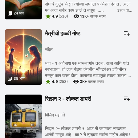
दोघांचे कुटुंब मिळून त्यांच्या लग्नाला परमिशन देतात ...चला
मग आता समोर काय झाले ते बघूया ...... इश्क वाला

24 भाग


लव्ह वन्स अगेन निशा चे ...
4.9
(530)
13K+
वाचक संख्या
मैत्रीची हळवी गोष्ट
संदेश
भाग - १ अविनाश एक मध्यमवर्गीय तरुण, साधा आणि शांत
स्वभावाचा. तो एका मोठ्या कंपनीत सॉफ्टवेअर इंजिनीयर
म्हणून काम करत होता. कामाच्या व्यापामुळे त्याला फारसा वेळ

35 भाग


मिळत नसे, पण त्याच्या मनात नेहमीच ...
4.9
(253)
3K+
वाचक संख्या
सिझन २ - लोकल डायरी
मिलिंद महांगडे
सिझन २- लोकल डायरी १ आज मी जगातला सगळ्यात
आनंदी माणूस आहे . का ? ते तुम्हाला सर्वांना माहीत आहेच !