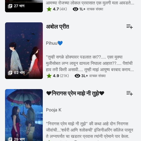
आमच्या रोजच्या लोकल प्रवासात एक मुलगी मला आवडते

27 भाग


काय ... माझी तिच्याशी ओळख होऊन मैत्री होते काय ...
4.7
(4K)
1L+
वाचक संख्या
अबोल प्रीत
Pihuu💙
"तुम्ही सगळे डोक्यावर पडलात का??.... एका मुक्या
मुलीसोबत लग्न लावून द्यायला निघाला आहात??.... पैशांची
हाव तरी किती असावी.... तुम्ही माझं आयुष्य बरबाद करायला

62 भाग


निघालात ते ही पैशांसाठी??... तुम्हाला ...
4.9
(21K)
3L+
वाचक संख्या
♥️निरागस प्रेम माझे नी तुझे♥️
Pooja K
"निरागस प्रेम माझे नी तुझे" की कथा आहे दोन निरागस
जीवांची...'शर्वरी आणि श्लोकची' इंजिनीअरिंग कॉलेज पासून
ते लग्नापर्यंत चा खडतर प्रवास त्यांनी प्रेमाने पार केला.

29 भाग