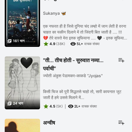
Sukanya 🦋
एक नफरत ही है जिसे दुनिया चंद लम्हो में जान लेती है वरना
चाहत का यकीन दिलाने में तो जिंदगी बित जाती है .... !!!
💔 तेरे वास्ते मेरा इश्क सुफियाना .... 🖤 - इश्क सुफियाना

161 भाग


.... 💓 -©Sukanya .... 🦋
4.9
(38K)
5L+
वाचक संख्या
"ती... तीच होती - सुरुवात नव्या
पर्वाची"
ज्योती अंकुश पेडामकर-काकडे "Jyojas"
किसी चिज को पुरी शिद्धतसे चाहो तो, सारी कायनात जुट
जाती है हमे उससे मिलाने में...

24 भाग


4.5
(5K)
2L+
वाचक संख्या
अन्वीष