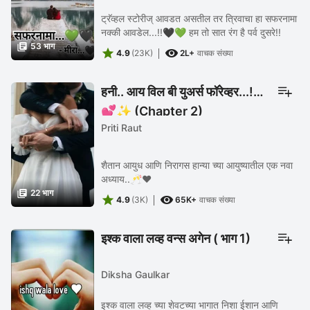
ट्रॅव्हल स्टोरीज् आवडत असतील तर त्रिवाचा हा सफरनामा
नक्की आवडेल...!!🖤💚 हम तो सात रंग है पर्व दुसरे!!

53 भाग


4.9
(23K)
2L+
वाचक संख्या
हनी.. आय विल बी युअर्स फॉरेव्हर...!!
💕✨ (Chapter 2)
Priti Raut
शैतान आयुध आणि निरागस हान्या च्या आयुष्यातील एक नवा
अध्याय..🥂❤️

22 भाग


4.9
(3K)
65K+
वाचक संख्या
इश्क वाला लव्ह वन्स अगेन ( भाग 1)
Diksha Gaulkar
इश्क वाला लव्ह च्या शेवटच्या भागात निशा ईशान आणि