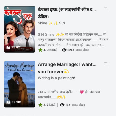
कंबख्त इश्क.(अ लव्हस्टोरी ऑफ द
डेविल)
Shine ✨ ✨ S N
S N Shine ✨✨ तो एक निर्दयी बिझिनेस मॅन.... ती
मात्र सकाळच्या किरणासारखी आल्हाददायक ..... नियतीने
घडवली त्यांची भेट.... तिने त्याला प्रेम करायला तर

75 भाग


शिकवलेच .... पण प्रेमात सगळ्या हद्द पार करायलाही ...
4.9
(90K)
22L+
वाचक संख्या
Arrange Marriage: I want
you forever💫
Writing is a painting❤
सात जन्म अशीच साथ देशील......💗 हो..शेवटच्या
श्वासापर्यंत......🫶✨️

39 भाग


4.7
(3K)
1L+
वाचक संख्या