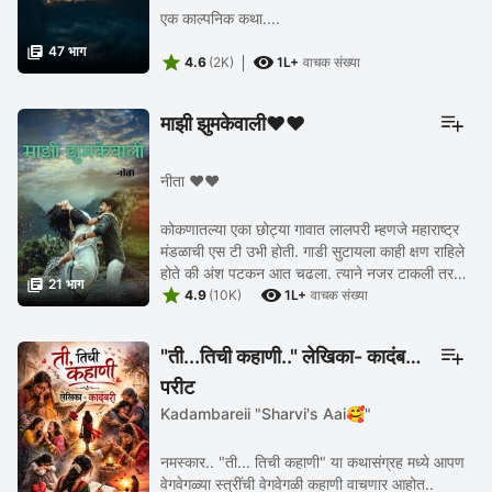
एक काल्पनिक कथा....

47 भाग


4.6
(2K)
1L+
वाचक संख्या
माझी झुमकेवाली❤️❤️
नीता ❤️❤️
कोकणातल्या एका छोट्या गावात लालपरी म्हणजे महाराष्ट्र
मंडळाची एस टी उभी होती. गाडी सुटायला काही क्षण राहिले
होते की अंश पटकन आत चढला. त्याने नजर टाकली तर

21 भाग


एकही पूर्ण रिकामी सीट शिल्लक नव्हती. एका ...
4.9
(10K)
1L+
वाचक संख्या
"ती...तिची कहाणी.." लेखिका- कादंबरी
परीट
Kadambareii "Sharvi's Aai🥰"
नमस्कार.. "ती... तिची कहाणी" या कथासंग्रह मध्ये आपण
वेगवेगळ्या स्त्रींची वेगवेगळी कहाणी वाचणार आहोत..