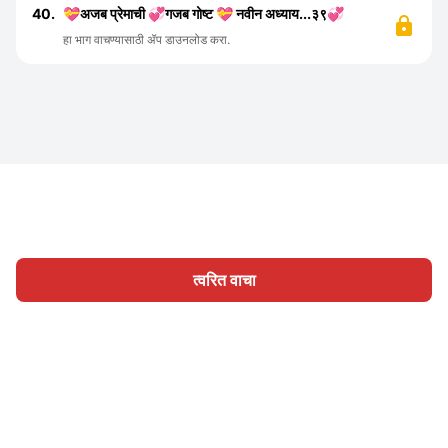
40.
💝अजब प्रेमाची 💞गजब गोष्ट 💝 नवीन अध्याय...३९💞
हा भाग वाचण्यासाठी ॲप डाउनलोड करा.
त्वरित वाचा
होम
श्रेणी
लिहा
लेख
साइन इन
|
|
© 2026 Nasadiya Tech. Pvt. Ltd.
आमच्या विषयी
आमच्यासोबत काम
|
|
|
|
करा
गोपनीयता धोरण
सेवा अटी
Vulnerability Disclosure Policy
|
Hall of Fame
Trust Center