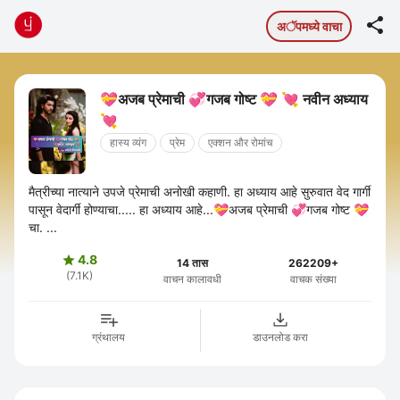

अॅपमध्ये वाचा
💝अजब प्रेमाची 💞गजब गोष्ट 💝 💘 नवीन अध्याय
💘
हास्य व्यंग
प्रेम
एक्शन और रोमांच
मैत्रीच्या नात्याने उपजे प्रेमाची अनोखी कहाणी. हा अध्याय आहे सुरुवात वेद गार्गी
पासून वेदार्गी होण्याचा..... हा अध्याय आहे...💝अजब प्रेमाची 💞गजब गोष्ट 💝
चा. ...
4.8

14 तास
262209+
(7.1K)
वाचन कालावधी
वाचक संख्या
ग्रंथालय
डाउनलोड करा