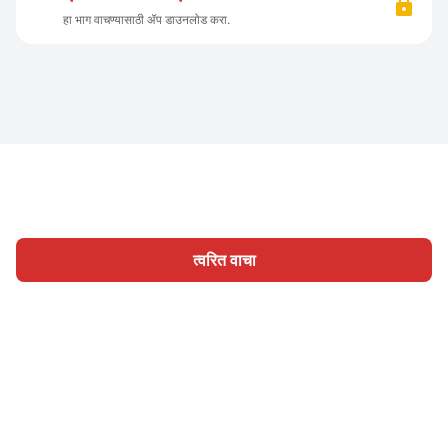
हा भाग वाचण्यासाठी ॲप डाउनलोड करा.
त्वरित वाचा
होम
श्रेणी
लिहा
लेख
साइन इन
|
|
© 2026 Nasadiya Tech. Pvt. Ltd.
आमच्या विषयी
आमच्यासोबत काम
|
|
|
|
करा
गोपनीयता धोरण
सेवा अटी
Vulnerability Disclosure Policy
|
Hall of Fame
Trust Center