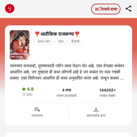

अॅपमध्ये वाचा
❣️अलौकिक राजकन्या❣️
हास्य व्यंग
प्रेम
फैंटेसी
नमस्कार वाचकहो, तुमच्यासाठी नवीन कथा घेऊन येत आहे. एका वेगळ्या कथेवर
आधारित आहे. जर तुम्हाला ही कथा कोणती आहे हे जर कळलं तर मला नक्की
कळवा. एका सिरीजवर आधारित ही कथा अनुवादित करत आहे. वाचून कळवा ...
4.8

4 तास
144202+
(7.3K)
वाचन कालावधी
वाचक संख्या
ग्रंथालय
डाउनलोड करा