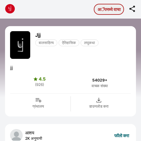

अॅपमध्ये वाचा
Jjj
बालसाहित्य
ऐतिहासिक
लघुकथा
jjj
4.5

54029+
(926)
वाचक संख्या
ग्रंथालय
डाउनलोड करा
आशय
फॉलो करा
2K अनुयायी