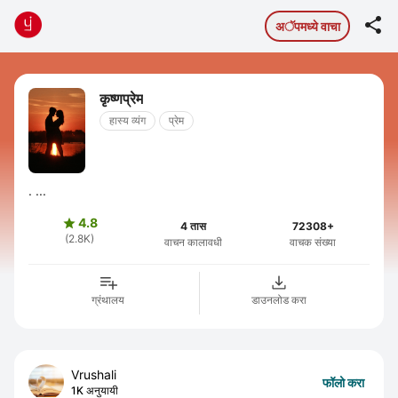

अॅपमध्ये वाचा
कृष्णप्रेम
हास्य व्यंग
प्रेम
. ...
4.8

4 तास
72308+
(2.8K)
वाचन कालावधी
वाचक संख्या
ग्रंथालय
डाउनलोड करा
Vrushali
फॉलो करा
1K अनुयायी