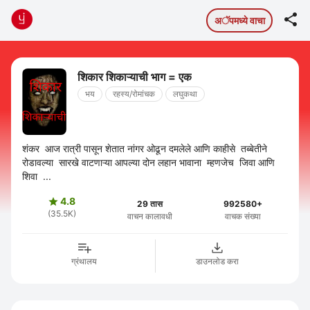

अॅपमध्ये वाचा
शिकार शिकाऱ्याची भाग = एक
भय
रहस्य/रोमांचक
लघुकथा
शंकर आज रात्री पासून शेतात नांगर ओढून दमलेले आणि काहीसे तब्बेतीने
रोडावल्या सारखे वाटणाऱ्या आपल्या दोन लहान भावाना म्हणजेच जिवा आणि
शिवा ...
4.8

29 तास
992580+
(35.5K)
वाचन कालावधी
वाचक संख्या
ग्रंथालय
डाउनलोड करा