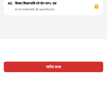
40.
शिकार शिकाऱ्याचि पर्व दोन भाग= एक
हा भाग वाचण्यासाठी ॲप डाउनलोड करा.
त्वरित वाचा
होम
श्रेणी
लिहा
लेख
साइन इन
|
|
© 2026 Nasadiya Tech. Pvt. Ltd.
आमच्या विषयी
आमच्यासोबत काम
|
|
|
|
करा
गोपनीयता धोरण
सेवा अटी
Vulnerability Disclosure Policy
|
Hall of Fame
Trust Center